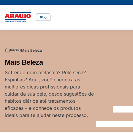
Casa e pet
Mais Beleza
Mamãe e Bebê
Nutrição Saudável
Saúde e Bem-Estar
Temas
Início /
Mais Beleza
Cuidados com o pet
Cuidados com a pele
Alimentação
Alimentação saudável
Bem-estar
Mais Beleza
Vídeos
Sofrendo com melasma? Pele seca?
Espinhas? Aqui, você encontra as
Rações
Cuidados com o cabelo
Dicas de cuidados
Canetas para obesidade
melhores dicas profissionais para
cuidar da sua pele, desde sugestões de
hábitos diários até tratamentos
Dermocosméticos
Fraldas
Medicamentos
eficazes – e conhece os produtos
ideais para te ajudar neste processo.
Acesse o site da Araujo
Gravidez
Prevenção e cuidados