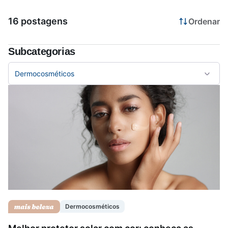
16 postagens
Ordenar
Saúde da mulher
Subcategorias
Saúde do homem
Dermocosméticos
Vacinas
Dermocosméticos