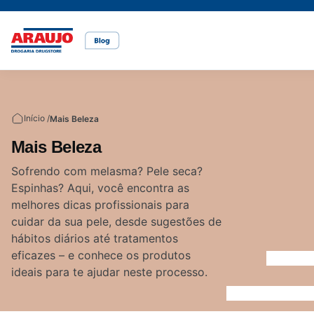
Casa e pet
Mais Beleza
Mamãe e Bebê
Nutrição Saudável
Saúde e Bem-Estar
Temas
Início /
Mais Beleza
Cuidados com o pet
Cuidados com a pele
Alimentação
Alimentação saudável
Bem-estar
Mais Beleza
Vídeos
Sofrendo com melasma? Pele seca?
Espinhas? Aqui, você encontra as
Rações
Cuidados com o cabelo
Dicas de cuidados
Canetas para obesidade
melhores dicas profissionais para
cuidar da sua pele, desde sugestões de
hábitos diários até tratamentos
Dermocosméticos
Fraldas
Medicamentos
eficazes – e conhece os produtos
ideais para te ajudar neste processo.
Acesse o site da Araujo
Gravidez
Prevenção e cuidados