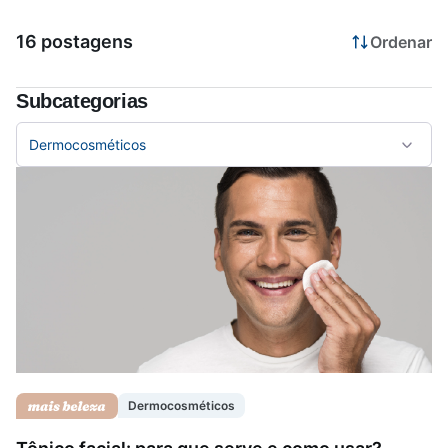
16 postagens
Ordenar
Saúde da mulher
Subcategorias
Saúde do homem
Dermocosméticos
Vacinas
Dermocosméticos