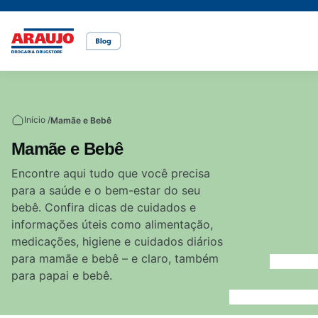
Casa e pet
Mais Beleza
Mamãe e Bebê
Nutrição Saudável
Saúde e Bem-Estar
Temas
Início /
Mamãe e Bebê
Cuidados com o pet
Cuidados com a pele
Alimentação
Alimentação saudável
Bem-estar
Mamãe e Bebê
Vídeos
Encontre aqui tudo que você precisa
para a saúde e o bem-estar do seu
Rações
Cuidados com o cabelo
Dicas de cuidados
Canetas para obesidade
bebê. Confira dicas de cuidados e
informações úteis como alimentação,
medicações, higiene e cuidados diários
Dermocosméticos
Fraldas
Medicamentos
para mamãe e bebê – e claro, também
para papai e bebê.
Acesse o site da Araujo
Gravidez
Prevenção e cuidados