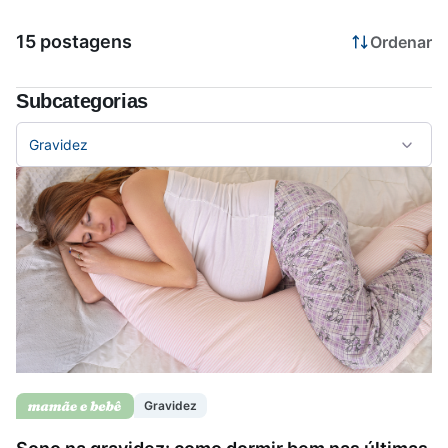
15 postagens
Ordenar
Saúde da mulher
Subcategorias
Saúde do homem
Gravidez
Vacinas
Gravidez