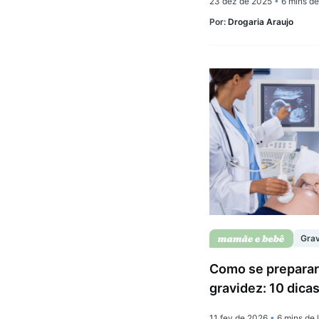
23 dez de 2025
•
6 mins de 
Por:
Drogaria Araujo
Gra
Como se preparar
gravidez: 10 dicas
11 fev de 2026
•
6 mins de l