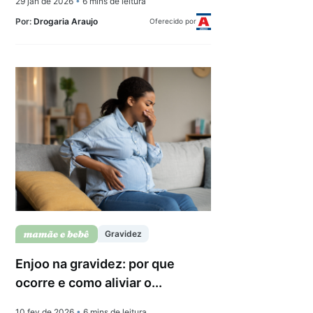
29 jan de 2026
•
6 mins de leitura
Por:
Drogaria Araujo
Oferecido por
Gravidez
Enjoo na gravidez: por que
ocorre e como aliviar o...
10 fev de 2026
•
6 mins de leitura