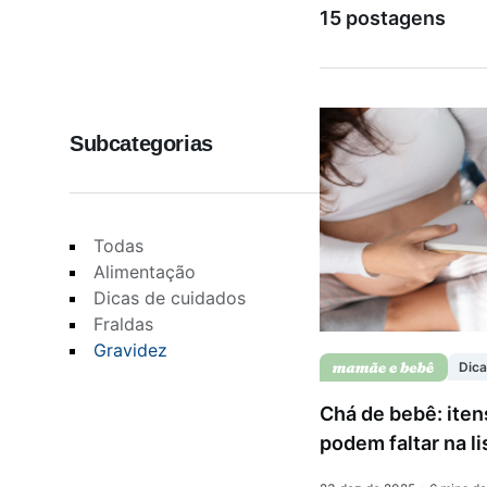
15 postagens
Saúde da mulher
Subcategorias
Saúde do homem
Vacinas
Todas
Alimentação
Dicas de cuidados
Fraldas
Gravidez
Dica
Chá de bebê: iten
podem faltar na lis