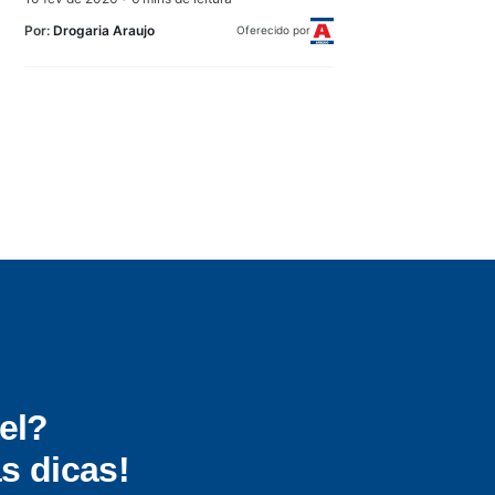
Por:
Drogaria Araujo
Oferecido por
el?
s dicas!