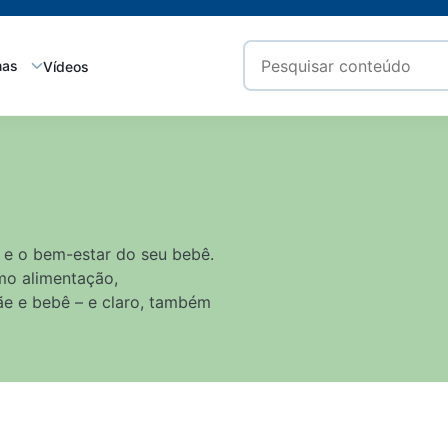
mas
Vídeos
 e o bem-estar do seu bebê.
mo alimentação,
ãe e bebê – e claro, também