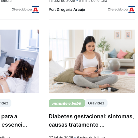
leitura
15 dez de 2025
•
5 mins de leitura
Por:
Drogaria Araujo
Oferecido por
Oferecido por
videz
Gravidez
 para a
Diabetes gestacional: sintomas,
 essenci...
causas tratamento ...
eitura
27 jul de 2026
•
6 mins de leitura