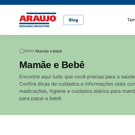
Te
Casa e pet
Mais Beleza
Mamãe e Bebê
Nutrição Saudável
Saúde e Bem-Estar
Início /
Mamãe e Bebê
Mamãe e Bebê
Cuidados com o pet
Cuidados com a pele
Alimentação
Alimentação saudável
Bem-estar
Encontre aqui tudo que você precisa para a saúde
Confira dicas de cuidados e informações úteis co
Rações
Cuidados com o cabelo
Dicas de cuidados
Canetas para obesidade
medicações, higiene e cuidados diários para mam
para papai e bebê.
Dermocosméticos
Fraldas
Medicamentos
Gravidez
Prevenção e cuidados