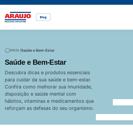
Casa e pet
Mais Beleza
Mamãe e Bebê
Nutrição Saudável
Saúde e Bem-Estar
Temas
Início /
Saúde e Bem-Estar
Cuidados com o pet
Cuidados com a pele
Alimentação
Alimentação saudável
Bem-estar
Saúde e Bem-Estar
Vídeos
Descubra dicas e produtos essenciais
para cuidar da sua saúde e bem-estar.
Rações
Cuidados com o cabelo
Dicas de cuidados
Canetas para obesidade
Confira como melhorar sua imunidade,
disposição e saúde mental com
hábitos, vitaminas e medicamentos que
Dermocosméticos
Fraldas
Medicamentos
reforçam as defesas do seu organismo.
Acesse o site da Araujo
Gravidez
Prevenção e cuidados