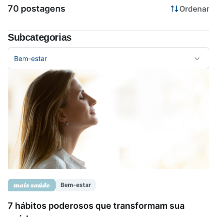
70 postagens
Ordenar
Saúde da mulher
Subcategorias
Saúde do homem
Bem-estar
Vacinas
Bem-estar
7 hábitos poderosos que transformam sua