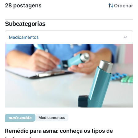
28 postagens
Ordenar
Saúde da mulher
Subcategorias
Saúde do homem
Medicamentos
Vacinas
Medicamentos
Remédio para asma: conheça os tipos de