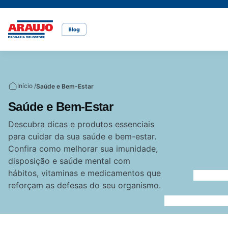
Casa e pet
Mais Beleza
Mamãe e Bebê
Nutrição Saudável
Saúde e Bem-Estar
Temas
Início /
Saúde e Bem-Estar
Cuidados com o pet
Cuidados com a pele
Alimentação
Alimentação saudável
Bem-estar
Saúde e Bem-Estar
Vídeos
Descubra dicas e produtos essenciais
para cuidar da sua saúde e bem-estar.
Rações
Cuidados com o cabelo
Dicas de cuidados
Canetas para obesidade
Confira como melhorar sua imunidade,
disposição e saúde mental com
hábitos, vitaminas e medicamentos que
Dermocosméticos
Fraldas
Medicamentos
reforçam as defesas do seu organismo.
Acesse o site da Araujo
Gravidez
Prevenção e cuidados