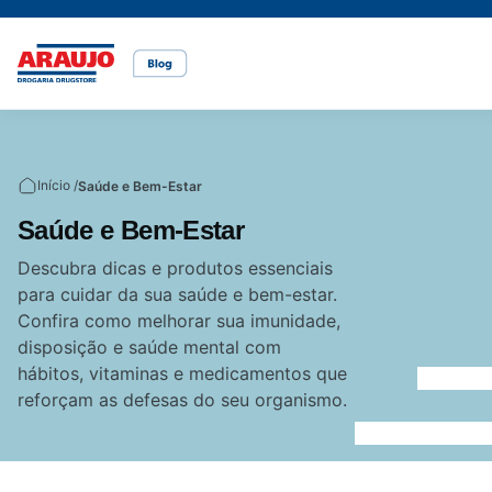
Casa e pet
Mais Beleza
Mamãe e Bebê
Nutrição Saudável
Saúde e Bem-Estar
Temas
Início /
Saúde e Bem-Estar
Cuidados com o pet
Cuidados com a pele
Alimentação
Alimentação saudável
Bem-estar
Saúde e Bem-Estar
Vídeos
Descubra dicas e produtos essenciais
para cuidar da sua saúde e bem-estar.
Rações
Cuidados com o cabelo
Dicas de cuidados
Canetas para obesidade
Confira como melhorar sua imunidade,
disposição e saúde mental com
hábitos, vitaminas e medicamentos que
Dermocosméticos
Fraldas
Medicamentos
reforçam as defesas do seu organismo.
Acesse o site da Araujo
Gravidez
Prevenção e cuidados