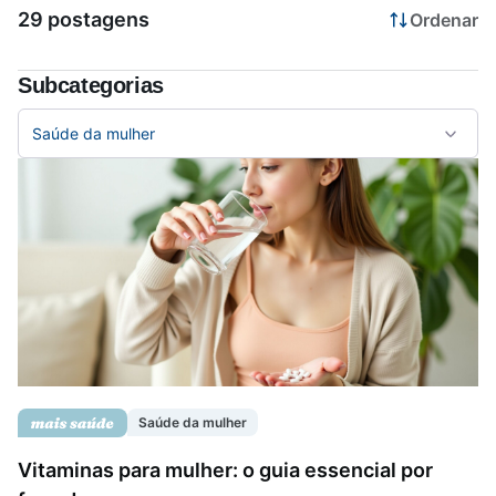
29 postagens
Ordenar
Saúde da mulher
Subcategorias
Saúde do homem
Saúde da mulher
Vacinas
Saúde da mulher
Vitaminas para mulher: o guia essencial por