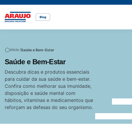
Casa e pet
Mais Beleza
Mamãe e Bebê
Nutrição Saudável
Saúde e Bem-Estar
Temas
Início /
Saúde e Bem-Estar
Cuidados com o pet
Cuidados com a pele
Alimentação
Alimentação saudável
Bem-estar
Saúde e Bem-Estar
Vídeos
Descubra dicas e produtos essenciais
para cuidar da sua saúde e bem-estar.
Rações
Cuidados com o cabelo
Dicas de cuidados
Canetas para obesidade
Confira como melhorar sua imunidade,
disposição e saúde mental com
hábitos, vitaminas e medicamentos que
Dermocosméticos
Fraldas
Medicamentos
reforçam as defesas do seu organismo.
Acesse o site da Araujo
Gravidez
Prevenção e cuidados