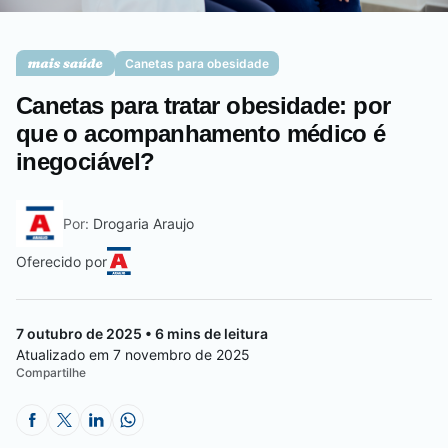
Saúde da mulher
Canetas para obesidade
Canetas para tratar obesidade: por
Saúde do homem
que o acompanhamento médico é
inegociável?
Vacinas
Por:
Drogaria Araujo
Oferecido por
7 outubro de 2025 • 6 mins de leitura
Atualizado em 7 novembro de 2025
Compartilhe