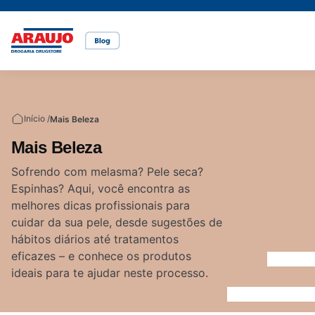
Casa e pet
Mais Beleza
Mamãe e Bebê
Nutrição Saudável
Saúde e Bem-Estar
Temas
Início /
Mais Beleza
Cuidados com o pet
Cuidados com a pele
Alimentação
Alimentação saudável
Bem-estar
Mais Beleza
Vídeos
Sofrendo com melasma? Pele seca?
Espinhas? Aqui, você encontra as
Rações
Cuidados com o cabelo
Dicas de cuidados
Canetas para obesidade
melhores dicas profissionais para
cuidar da sua pele, desde sugestões de
hábitos diários até tratamentos
Dermocosméticos
Fraldas
Medicamentos
eficazes – e conhece os produtos
ideais para te ajudar neste processo.
Acesse o site da Araujo
Gravidez
Prevenção e cuidados