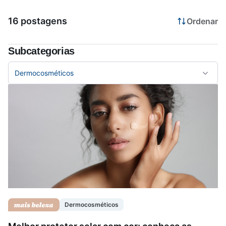
16 postagens
Ordenar
Saúde da mulher
Subcategorias
Saúde do homem
Dermocosméticos
Vacinas
Dermocosméticos