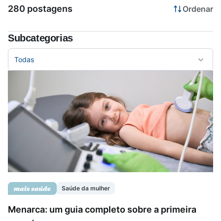
280 postagens
Ordenar
Saúde da mulher
Subcategorias
Saúde do homem
Todas
Vacinas
Saúde da mulher
Menarca: um guia completo sobre a primeira