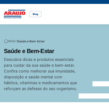
Casa e pet
Mais Beleza
Mamãe e Bebê
Nutrição Saudável
Saúde e Bem-Estar
Temas
Início /
Saúde e Bem-Estar
Cuidados com o pet
Cuidados com a pele
Alimentação
Alimentação saudável
Bem-estar
Saúde e Bem-Estar
Vídeos
Descubra dicas e produtos essenciais
para cuidar da sua saúde e bem-estar.
Rações
Cuidados com o cabelo
Dicas de cuidados
Canetas para obesidade
Confira como melhorar sua imunidade,
disposição e saúde mental com
hábitos, vitaminas e medicamentos que
Dermocosméticos
Fraldas
Medicamentos
reforçam as defesas do seu organismo.
Acesse o site da Araujo
Gravidez
Prevenção e cuidados