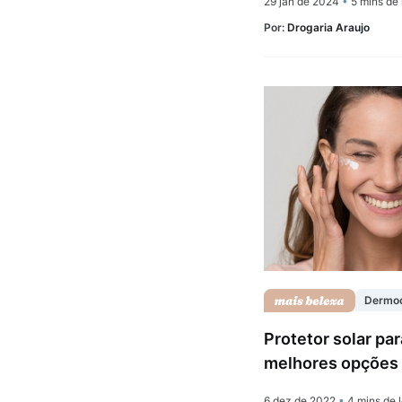
29 jan de 2024
•
5 mins de 
Por:
Drogaria Araujo
Dermo
Protetor solar par
melhores opções
6 dez de 2022
•
4 mins de l