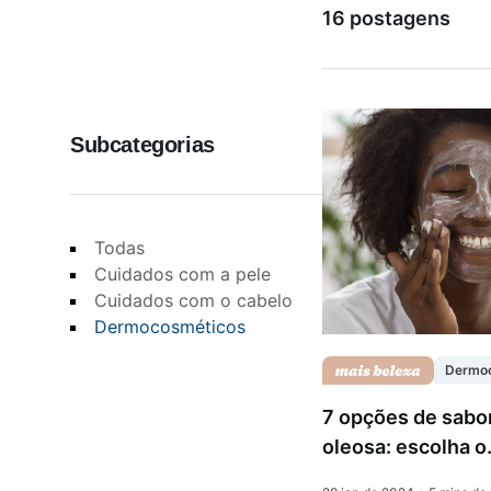
16 postagens
Saúde da mulher
Subcategorias
Saúde do homem
Vacinas
Todas
Cuidados com a pele
Cuidados com o cabelo
Dermocosméticos
Dermo
7 opções de sabo
oleosa: escolha o.