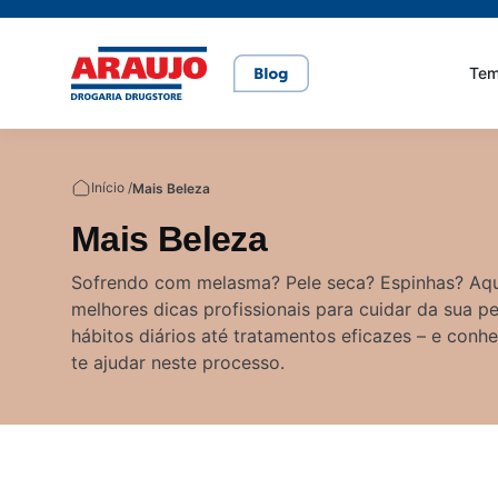
Te
Casa e pet
Mais Beleza
Mamãe e Bebê
Nutrição Saudável
Saúde e Bem-Estar
Início /
Mais Beleza
Mais Beleza
Cuidados com o pet
Cuidados com a pele
Alimentação
Alimentação saudável
Bem-estar
Sofrendo com melasma? Pele seca? Espinhas? Aqu
melhores dicas profissionais para cuidar da sua p
Rações
Cuidados com o cabelo
Dicas de cuidados
Canetas para obesidade
hábitos diários até tratamentos eficazes – e conh
te ajudar neste processo.
Dermocosméticos
Fraldas
Medicamentos
Gravidez
Prevenção e cuidados