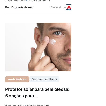
20 jan de 2023
•
4 mins de leitura
Por:
Drogaria Araujo
Oferecido por
Dermocosméticos
Protetor solar para pele oleosa:
5 opções para...
8 nov de 2022
•
6 mins de leitura