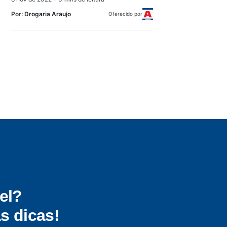
Por:
Drogaria Araujo
Oferecido por
el?
s dicas!