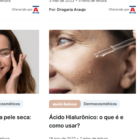
leitura
3 mar de 2023
•
5 mins de leitura
Por:
Drogaria Araujo
Oferecido por
Oferecido por
cosméticos
Dermocosméticos
a pele seca:
Ácido Hialurônico: o que é e
como usar?
eitura
18 nov de 2022
•
7 mins de leitura