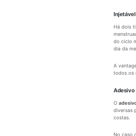
Injetável
Há dois t
menstruaç
do ciclo 
dia da me
A vantage
todos os 
Adesivo
O
adesiv
diversas 
costas.
No caso d