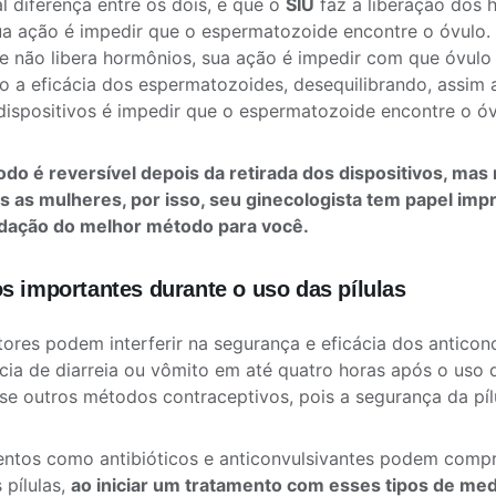
al diferença entre os dois, é que o
SIU
faz a liberação dos 
ua ação é impedir que o espermatozoide encontre o óvulo.
e não libera hormônios, sua ação é impedir com que óvulo s
o a eficácia dos espermatozoides, desequilibrando, assim
dispositivos é impedir que o espermatozoide encontre o óv
do é reversível depois da retirada dos dispositivos, ma
s as mulheres, por isso, seu ginecologista tem papel imp
ação do melhor método para você.
s importantes durante o uso das pílulas
tores podem interferir na segurança e eficácia dos anticon
cia de diarreia ou vômito em até quatro horas após o uso da
use outros métodos contraceptivos, pois a segurança da pí
ntos como antibióticos e anticonvulsivantes podem com
 pílulas,
ao iniciar um tratamento com esses tipos de me