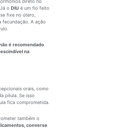
hormônios direto no
 Já o
DIU
é um fio feito
e fixe no útero,
 a fecundação. A ação
ulo.
s não é recomendado
rescindível na
cepcionais orais, como
 pílula. Se isso
lula fica comprometida.
prometer também o
dicamentos, converse