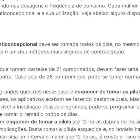
ando nas dosagens e frequência de consumo. Cada mulher
nticoncepcional e a sua utilização. Veja abaixo alguns dispo
anticoncepcional
deve ser tomada todos os dias, no mesmo 
Ela é um dos métodos mais seguros de contracepção.
que tomam cartelas de 21 comprimidos, devem fazer uma 
outra. Caso seja de 28 comprimidos, pode-se tomar norm
grandes questões neste caso é
esquecer de tomar as pílu
ares, os aplicativos acabam se fazendo bastante úteis. Mas
sível a instalação desses programas, pode-se programar 
e tomar o remédio todos os dias.
her
esquecer de tomar a pílula
até 12 horas depois do horár
mplicações. Basta tomar a pílula esquecida e, no horário hab
aso seja um intervalo maior que 12 horas, já existe o risco 