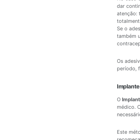
dar conti
atenção: 
totalment
Se o ades
também ut
contracep
Os adesiv
período, 
Implante
O
Implan
médico. O
necessári
Este méto
recomeça