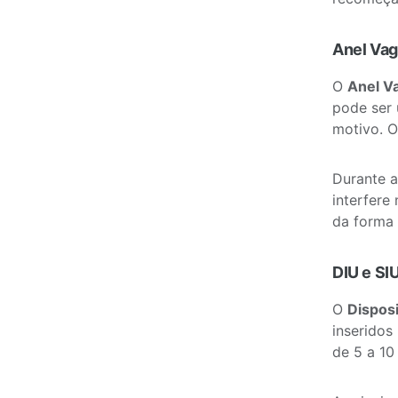
Anel Vag
O
Anel V
pode ser 
motivo. O
Durante a
interfere
da forma 
DIU e SI
O
Disposi
inseridos
de 5 a 10