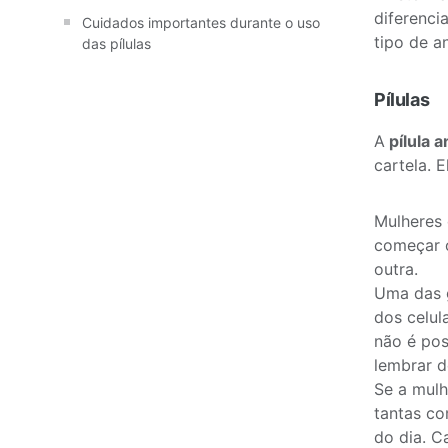
diferenci
Cuidados importantes durante o uso
tipo de a
das pílulas
Pílulas
A
pílula 
cartela. 
Mulheres 
começar 
outra.
Uma das 
dos celul
não é pos
lembrar d
Se a mul
tantas co
do dia. C