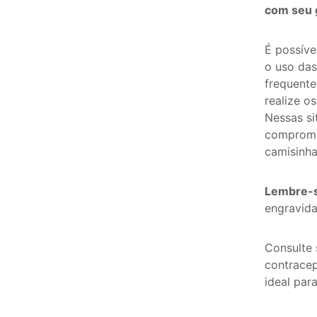
com seu 
É possíve
o uso das
frequente
realize os
Nessas si
compromet
camisinha
Lembre-
engravida
Consulte 
contracep
ideal par