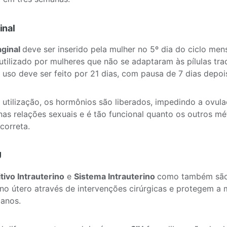
inal
aginal
deve ser inserido pela mulher no 5º dia do ciclo men
utilizado por mulheres que não se adaptaram às pílulas tra
 uso deve ser feito por 21 dias, com pausa de 7 dias depoi
 utilização, os hormônios são liberados, impedindo a ovul
 nas relações sexuais e é tão funcional quanto os outros m
correta.
U
tivo Intrauterino
e
Sistema Intrauterino
como também são
 no útero através de intervenções cirúrgicas e protegem a
 anos.