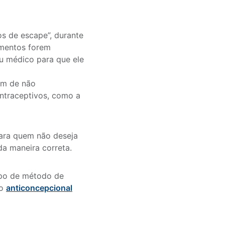
s de escape”, durante
amentos forem
eu médico para que ele
fim de não
ntraceptivos, como a
para quem não deseja
da maneira correta.
tipo de método de
 o
anticoncepcional