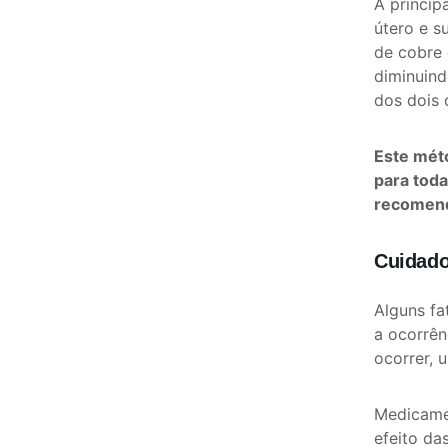
A princip
útero e s
de cobre 
diminuind
dos dois 
Este méto
para toda
recomend
Cuidado
Alguns fa
a ocorrên
ocorrer, 
Medicame
efeito das