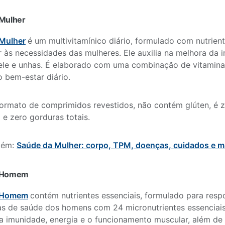
Mulher
Mulher
é um multivitamínico diário, formulado com nutrient
 às necessidades das mulheres. Ele auxilia na melhora da i
ele e unhas. É elaborado com uma combinação de vitamina
 bem-estar diário.
rmato de comprimidos revestidos, não contém glúten, é z
l e zero gorduras totais.
bém:
Saúde da Mulher: corpo, TPM, doenças, cuidados e m
 Homem
 Homem
contém nutrientes essenciais, formulado para res
as de saúde dos homens com 24 micronutrientes essenciai
a imunidade, energia e o funcionamento muscular, além de