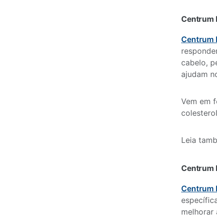
Centrum 
Centrum 
responder
cabelo, p
ajudam no
Vem em fo
colestero
Leia tam
Centrum
Centrum
específic
melhorar 