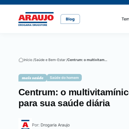
Te
Casa e pet
Mais Beleza
Mamãe e Bebê
Nutrição Saudável
Saúde e Bem-Estar
Início /
Saúde e Bem-Estar /
Centrum: o multivitam...
Cuidados com o pet
Cuidados com a pele
Alimentação
Alimentação saudável
Bem-estar
Saúde do homem
Rações
Cuidados com o cabelo
Dicas de cuidados
Canetas para obesidade
Centrum: o multivitamíni
para sua saúde diária
Dermocosméticos
Fraldas
Medicamentos
Gravidez
Prevenção e cuidados
Por:
Drogaria Araujo