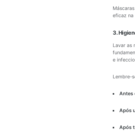
Máscaras
eficaz na
3. Higie
Lavar as
fundament
e infeccio
Lembre-se
Antes 
Após u
Após to