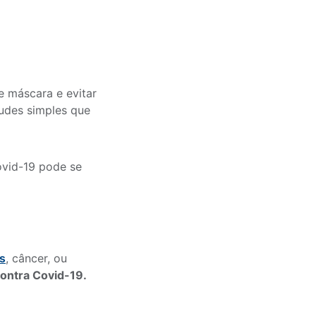
 e máscara e evitar
tudes simples que
ovid-19 pode se
s
, câncer, ou
contra Covid-19.