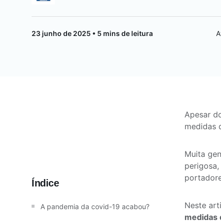
Saúde da mulher
23 junho de 2025 • 5 mins de leitura
A
Saúde do homem
Vacinas
Apesar do
medidas d
Muita gen
perigosa,
portador
Índice
Neste ar
A pandemia da covid-19 acabou?
medidas 