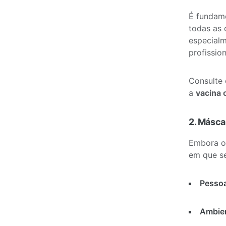
É fundame
todas as 
especial
profissio
Consulte 
a
vacina 
2. Másca
Embora o 
em que s
Pessoa
Ambien