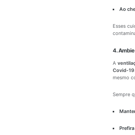
Ao che
Esses cui
contamin
4. Ambie
A
ventila
Covid-19
mesmo co
Sempre qu
Manten
Prefira