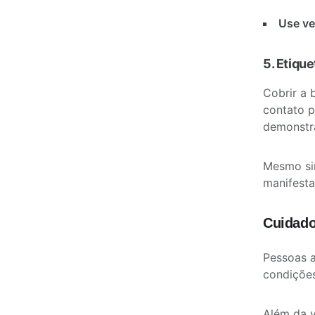
Use ve
5. Etique
Cobrir a 
contato p
demonstr
Mesmo sin
manifesta
Cuidado
Pessoas 
condiçõe
Além da v