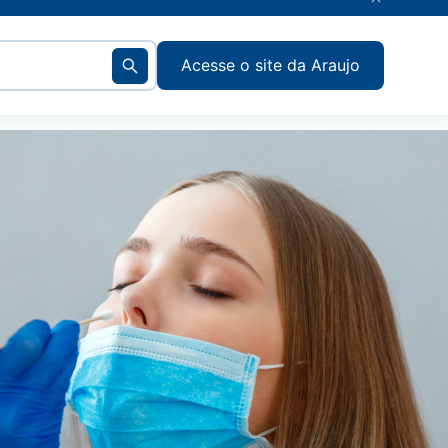
Acesse o site da Araujo
Voltar
Voltar
Voltar
Voltar
Voltar