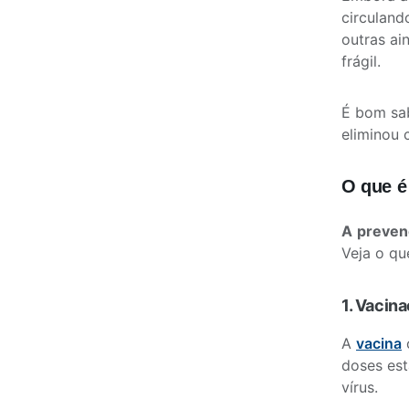
circuland
outras ai
frágil.
É bom sab
eliminou
O que é
A
preven
Veja o qu
1. Vacin
A
vacina
doses est
vírus.