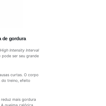
a de gordura
High Intensity Interval
) pode ser seu grande
ausas curtas. O corpo
do treino, efeito
T reduz mais gordura
 A queima calórica