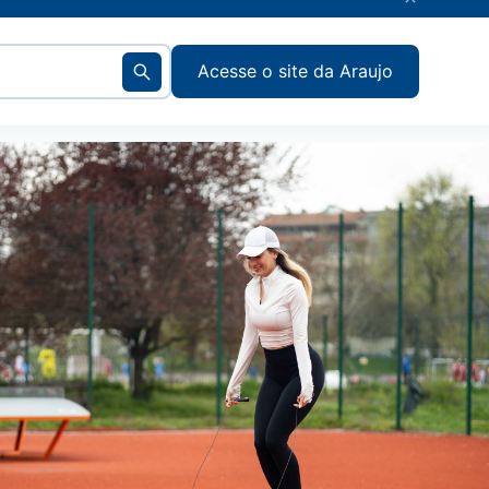
Acesse o site da Araujo
Voltar
Voltar
Voltar
Voltar
Voltar