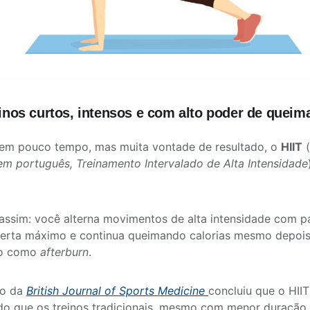
reinos curtos, intensos e com alto poder de queim
tem pouco tempo, mas muita vontade de resultado, o
HIIT
(
 em português, Treinamento Intervalado de Alta Intensidade
assim: você alterna movimentos de alta intensidade com p
lerta máximo e continua queimando calorias mesmo depois 
do como
afterburn
.
do da
British Journal of Sports Medicine
concluiu que o HII
do que os treinos tradicionais, mesmo com menor duração.