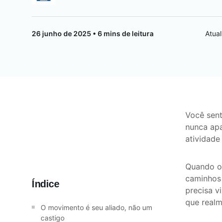
Saúde da mulher
26 junho de 2025 • 6 mins de leitura
Atua
Saúde do homem
Vacinas
Você sent
nunca apa
atividade
Quando o 
caminhos 
Índice
precisa v
que realm
O movimento é seu aliado, não um
castigo