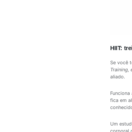
HIIT: t
Se você 
Training,
aliado.
Funciona 
fica em a
conheci
Um estu
corporal 