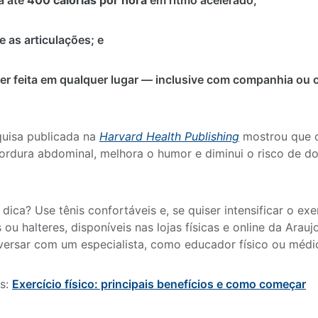
a até
400 calorias por hora
em ritmo acelerado;
e as articulações; e
er feita em qualquer lugar — inclusive com companhia ou o
uisa publicada na
Harvard Health Publishing
mostrou que 
ordura abdominal, melhora o humor e diminui o risco de d
dica? Use tênis confortáveis e, se quiser intensificar o ex
 ou halteres, disponíveis nas lojas físicas e online da Arauj
ersar com um especialista, como educador físico ou médi
is:
Exercício físico: principais benefícios e como começar