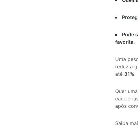
Queim
Proteg
Pode s
favorita.
Uma pesq
reduz a g
até
31%
.
Quer uma 
caneleiras
após conv
Saiba ma