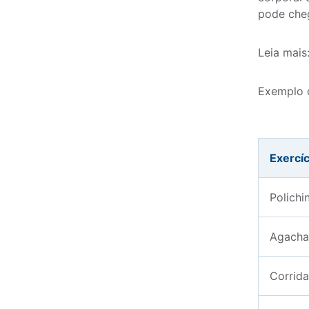
pode cheg
Leia mais
Exemplo d
Exercíc
Polichi
Agacha
Corrid