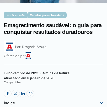
Saúde da mulher
Canetas para obesidade
Emagrecimento saudável: o guia para
Saúde do homem
conquistar resultados duradouros
Por:
Drogaria Araujo
Vacinas
Oferecido por
19 novembro de 2025 • 4 mins de leitura
Atualizado em 6 janeiro de 2026
Compartilhe
Índice