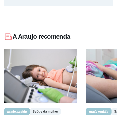
A Araujo recomenda
Saúde da mulher
S