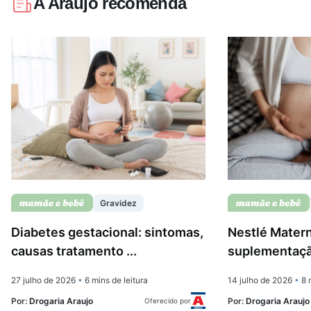
A Araujo recomenda
Gravidez
Diabetes gestacional: sintomas,
Nestlé Matern
causas tratamento ...
suplementação
27 julho de 2026
•
6 mins de leitura
14 julho de 2026
•
8 m
Por:
Drogaria Araujo
Por:
Drogaria Araujo
Oferecido por