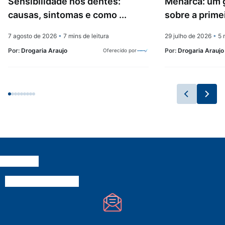
Sensibilidade nos dentes:
Menarca: um 
causas, sintomas e como ...
sobre a prime
7 agosto de 2026
•
7 mins de leitura
29 julho de 2026
•
5 m
Por:
Drogaria Araujo
Por:
Drogaria Araujo
Oferecido por