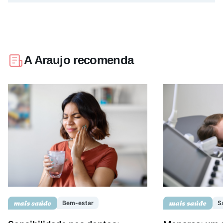
A Araujo recomenda
Bem-estar
S