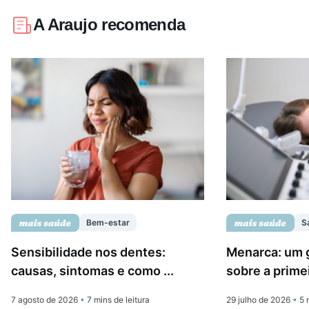
A Araujo recomenda
Bem-estar
S
Sensibilidade nos dentes:
Menarca: um 
causas, sintomas e como ...
sobre a prime
7 agosto de 2026
•
7 mins de leitura
29 julho de 2026
•
5 m