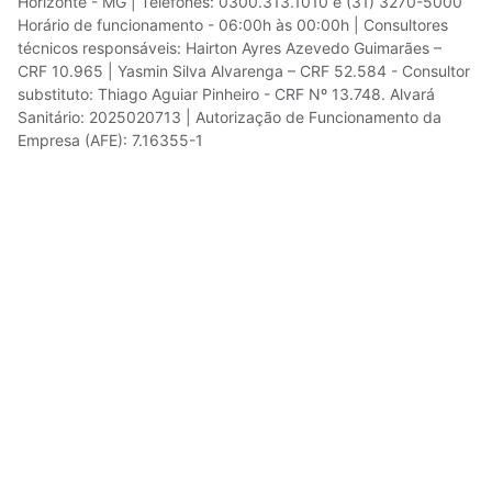
Horizonte - MG | Telefones: 0300.313.1010 e (31) 3270-5000
Horário de funcionamento - 06:00h às 00:00h | Consultores
técnicos responsáveis: Hairton Ayres Azevedo Guimarães –
CRF 10.965 | Yasmin Silva Alvarenga – CRF 52.584 - Consultor
substituto: Thiago Aguiar Pinheiro - CRF Nº 13.748. Alvará
Sanitário: 2025020713 | Autorização de Funcionamento da
Empresa (AFE): 7.16355-1