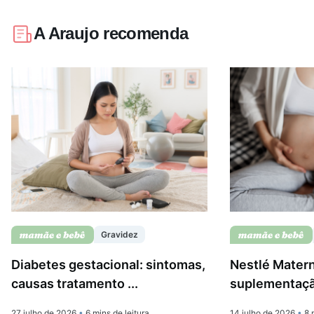
A Araujo recomenda
Gravidez
Diabetes gestacional: sintomas,
Nestlé Matern
causas tratamento ...
suplementação
27 julho de 2026
•
6 mins de leitura
14 julho de 2026
•
8 m