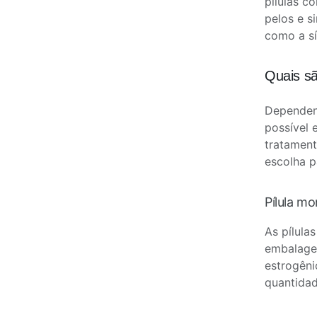
pílulas c
pelos e s
como a sí
Quais sã
Dependend
possível 
tratament
escolha p
Pílula m
As pílula
embalage
estrogên
quantida