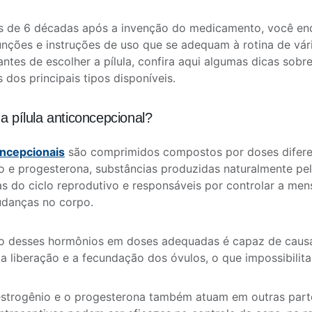
is de 6 décadas após a invenção do medicamento, você en
funções e instruções de uso que se adequam à rotina de vár
 antes de escolher a pílula, confira aqui algumas dicas sob
 dos principais tipos disponíveis.
a pílula anticoncepcional?
oncepcionais
são comprimidos compostos por doses difere
o e progesterona, substâncias produzidas naturalmente pe
as do ciclo reprodutivo e responsáveis por controlar a men
udanças no corpo.
ão desses hormônios em doses adequadas é capaz de causa
 liberação e a fecundação dos óvulos, o que impossibilita
strogênio e o progesterona também atuam em outras part