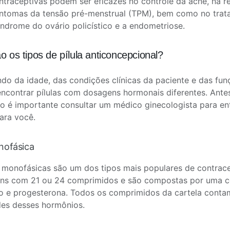
ontraceptivas podem ser eficazes no controle da acne, na r
intomas da tensão pré-menstrual (TPM), bem como no tra
ndrome do ovário policístico e a endometriose.
o os tipos de pílula anticoncepcional?
o da idade, das condições clínicas da paciente e das fun
encontrar pílulas com dosagens hormonais diferentes. Antes
o é importante consultar um médico ginecologista para en
ara você.
onofásica
s monofásicas são um dos tipos mais populares de contrac
ns com 21 ou 24 comprimidos e são compostas por uma 
io e progesterona. Todos os comprimidos da cartela con
des desses hormônios.