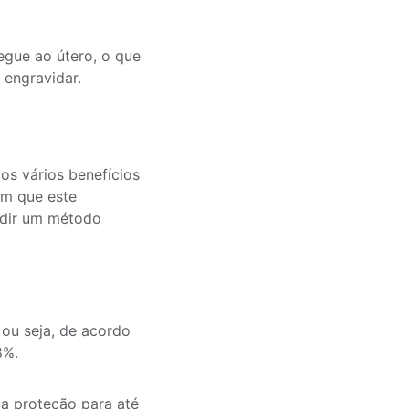
egue ao útero, o que
 engravidar.
os vários benefícios
om que este
idir um método
 ou seja, de acordo
8%.
a proteção para até