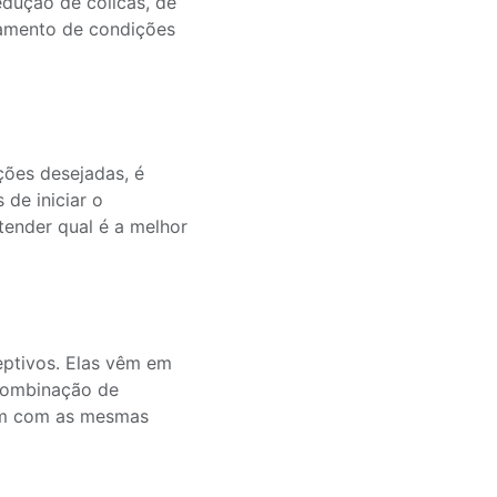
edução de cólicas, de
tamento de condições
ções desejadas, é
 de iniciar o
tender qual é a melhor
eptivos. Elas vêm em
combinação de
tam com as mesmas