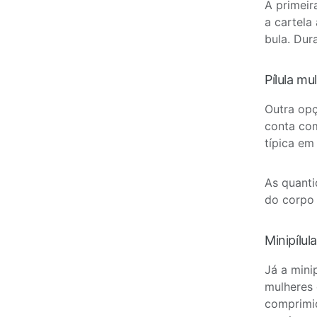
A primeir
a cartela
bula. Dur
Pílula mul
Outra opç
conta com
típica em
As quanti
do corpo 
Minipílula
Já a mini
mulheres 
comprimi