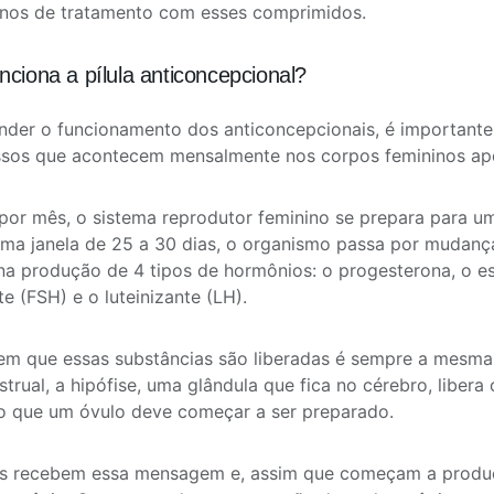
anos de tratamento com esses comprimidos.
ciona a pílula anticoncepcional?
nder o funcionamento dos anticoncepcionais, é importante
ssos que acontecem mensalmente nos corpos femininos apó
or mês, o sistema reprodutor feminino se prepara para um
ma janela de 25 a 30 dias, o organismo passa por mudanç
na produção de 4 tipos de hormônios: o progesterona, o est
te (FSH) e o luteinizante (LH).
m que essas substâncias são liberadas é sempre a mesma.
strual, a hipófise, uma glândula que fica no cérebro, libera
o que um óvulo deve começar a ser preparado.
os recebem essa mensagem e, assim que começam a prod