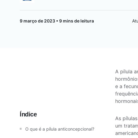
Saúde da mulher
9 março de 2023 • 9 mins de leitura
At
Saúde do homem
Vacinas
A pílula 
hormônios
e a fecun
frequênci
hormonai
Índice
As pílula
um tratam
O que é a pílula anticoncepcional?
americano