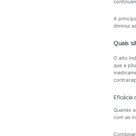
continua
A princip
diminui a
Quais sã
O alto ín
que a píl
medicamen
contracep
Eficácia
Quando as
com as in
Combinar