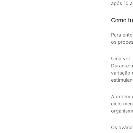
após 10 
Como fun
Para ente
os proce
Uma vez p
Durante u
variação 
estimulan
A ordem e
ciclo men
organism
Os ovári