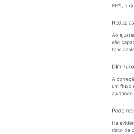
99%, o qu
Reduz as
Ao ajusta
são capaz
tensionais
Diminui o
A correçã
um fluxo 
ajudando 
Pode red
Há evidên
risco de 