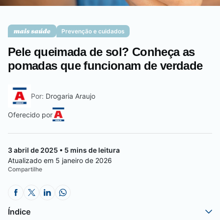
Saúde da mulher
Prevenção e cuidados
Pele queimada de sol? Conheça as
Saúde do homem
pomadas que funcionam de verdade
Por:
Drogaria Araujo
Vacinas
Oferecido por
3 abril de 2025 • 5 mins de leitura
Atualizado em 5 janeiro de 2026
Compartilhe
Índice