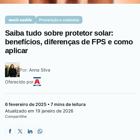
Saúde da mulher
Prevenção e cuidados
Saiba tudo sobre protetor solar:
Saúde do homem
benefícios, diferenças de FPS e como
aplicar
Vacinas
Por:
Anna Silva
Oferecido por
6 fevereiro de 2025 • 7 mins de leitura
Atualizado em 19 janeiro de 2026
Compartilhe