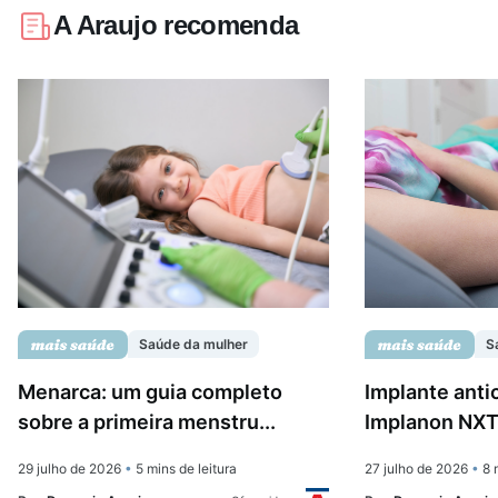
A Araujo recomenda
Saúde da mulher
S
Menarca: um guia completo
Implante anti
sobre a primeira menstru...
Implanon NXT:
29 julho de 2026
•
5 mins de leitura
27 julho de 2026
•
8 m