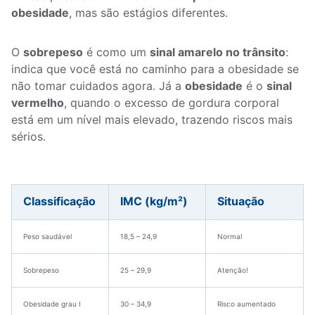
obesidade
, mas são estágios diferentes.
O
sobrepeso
é como um
sinal amarelo no trânsito
:
indica que você está no caminho para a obesidade se
não tomar cuidados agora. Já a
obesidade
é o
sinal
vermelho
, quando o excesso de gordura corporal
está em um nível mais elevado, trazendo riscos mais
sérios.
Classificação
IMC (kg/m²)
Situação
Peso saudável
18,5 – 24,9
Normal
Sobrepeso
25 – 29,9
Atenção!
Obesidade grau I
30 – 34,9
Risco aumentado