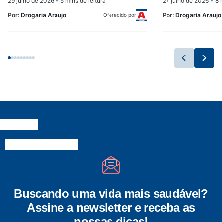
29 julho de 2026
•
5 mins de leitura
27 julho de 2026
•
8 m
Por:
Drogaria Araujo
Por:
Drogaria Araujo
Oferecido por
Buscando uma vida mais saudável?
Assine a newsletter e receba as
nossas dicas!