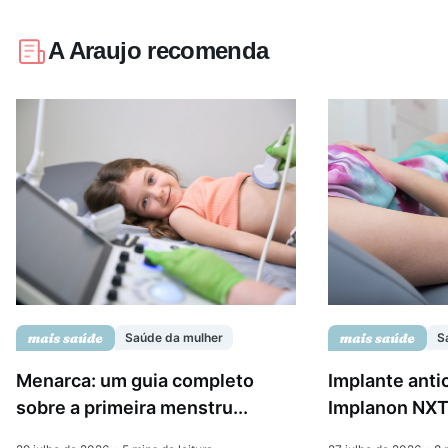
A Araujo recomenda
Saúde da mulher
S
Menarca: um guia completo
Implante anti
sobre a primeira menstru...
Implanon NXT: