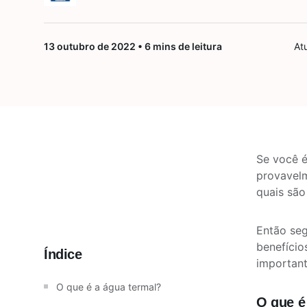
Saúde da mulher
13 outubro de 2022 • 6 mins de leitura
At
Saúde do homem
Vacinas
Se você é
provavelm
quais são
Então seg
benefício
Índice
important
O que é a água termal?
O que é