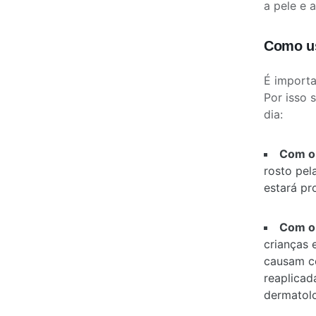
a pele e 
Como us
É importa
Por isso 
dia:
Com o 
rosto pel
estará pr
Com o 
crianças 
causam co
reaplicad
dermatolo