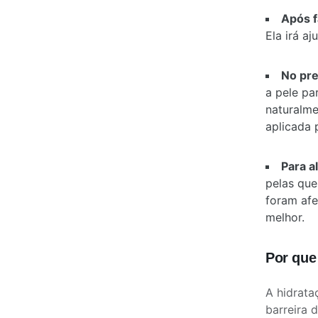
Após f
Ela irá a
No pre
a pele pa
naturalme
aplicada 
Para a
pelas que
foram afe
melhor.
Por que 
A hidrata
barreira 