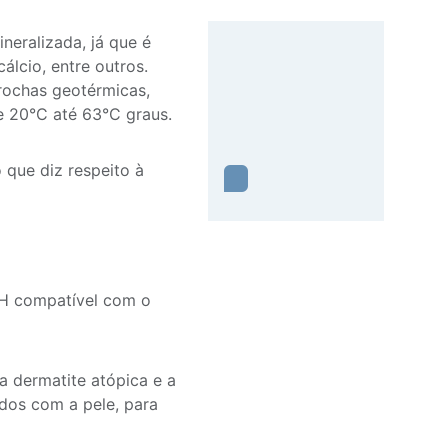
neralizada, já que é
lcio, entre outros.
rochas geotérmicas,
 20°C até 63°C graus.
o que diz respeito à
 pH compatível com o
 dermatite atópica e a
ados com a pele, para