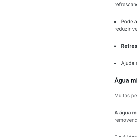
refrescan
Pode
a
reduzir v
Refres
Ajuda
Água mi
Muitas p
A água m
removendo