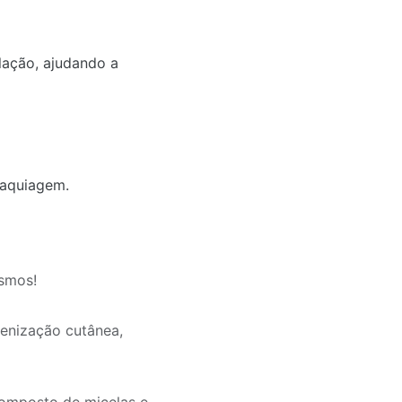
lação, ajudando a
maquiagem.
esmos!
ienização cutânea,