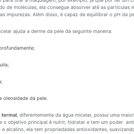
al para tirar a maquiagem, por exemplo, já que por ter um
o de moléculas, ela consegue absorver até as partículas 
 as impurezas. Além disso, é capaz de equilibrar o pH da p
celar ajuda a derme da pele da seguinte maneira:
profundamente;
ila;
a;
a oleosidade da pele.
 termal
, diferentemente da água micelar, possui uma maior
 e o objetivo principal é nutrir, hidratar e tem um poder an
 e alcalino, ela tem propriedades antioxidantes, suavizand