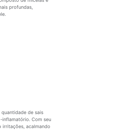
 composto de micelas e
mais profundas,
ele.
 quantidade de sais
ti-inflamatório. Com seu
o irritações, acalmando