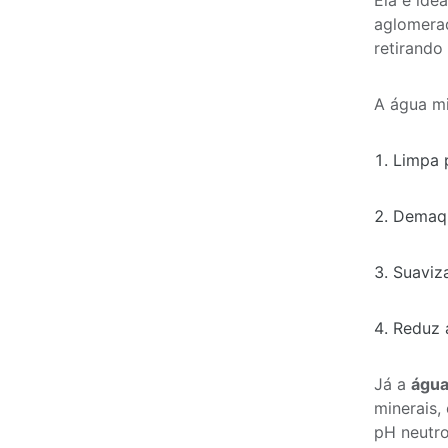
Ela é ide
aglomerad
retirando
A água mi
Limpa 
Demaqu
Suaviz
Reduz 
Já a
água
minerais,
pH neutro