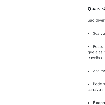
Quais s
São diver
Sua c
Possu
que elas 
envelheci
Acalm
Pode s
sensível;
É cap