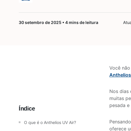
Saúde da mulher
30 setembro de 2025 • 4 mins de leitura
Atu
Saúde do homem
Vacinas
Você não 
Anthelios
Nos dias 
muitas pe
pesada e 
Índice
Pensando
O que é o Anthelios UV Air?
oferece u