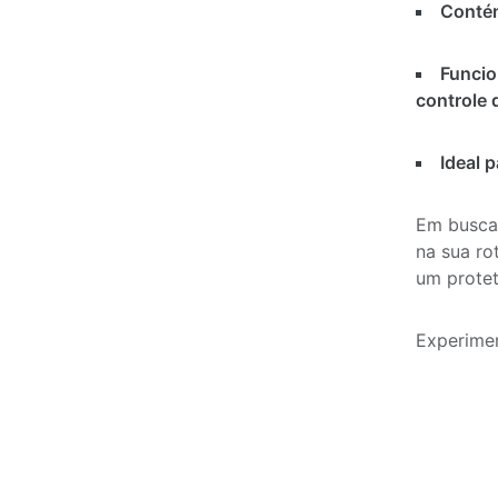
Contém
Funcio
controle 
Ideal p
Em busca 
na sua ro
um protet
Experime