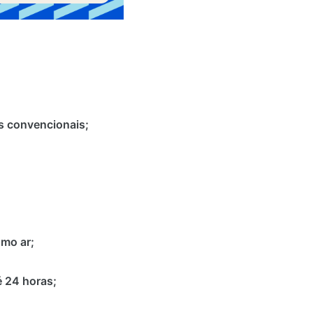
es convencionais;
omo ar;
é 24 horas;