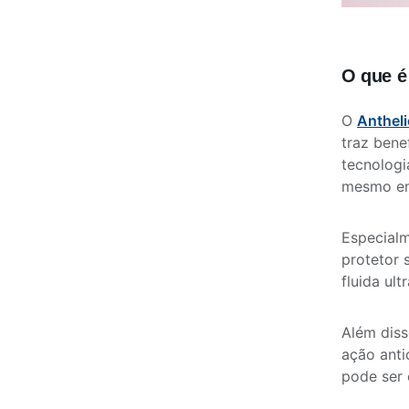
O que é
O
Antheli
traz bene
tecnologi
mesmo em
Especialm
protetor 
fluida ul
Além diss
ação anti
pode ser 