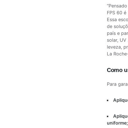
“Pensado 
FPS 60 é 
Essa esco
de soluçõ
país e pa
solar, UV
leveza, p
La Roche-
Como us
Para gara
Apliqu
Apliqu
uniforme;