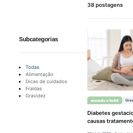
38 postagens
Saúde da mulher
Subcategorias
Saúde do homem
Vacinas
Todas
Alimentação
Dicas de cuidados
Fraldas
Gravidez
Gra
Diabetes gestacio
causas tratamento