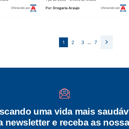
Por:
Drogaria Araujo
Oferecido por
Oferecido por
1
2
3
...
7
scando uma vida mais saudáv
a newsletter e receba as nossa