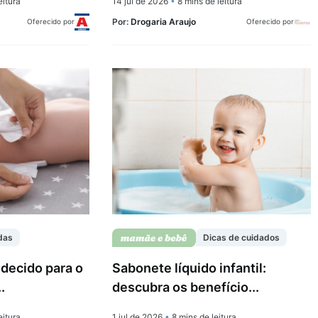
eitura
14 jul de 2026
•
8 mins de leitura
Por:
Drogaria Araujo
Oferecido por
Oferecido por
das
Dicas de cuidados
decido para o
Sabonete líquido infantil:
.
descubra os benefício...
eitura
1 jul de 2026
•
8 mins de leitura