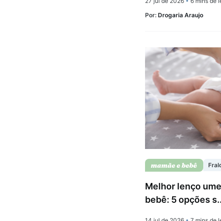
27 jul de 2026
•
6 mins de l
Por:
Drogaria Araujo
Fral
Melhor lenço ume
bebê: 5 opções s..
14 jul de 2026
•
7 mins de l