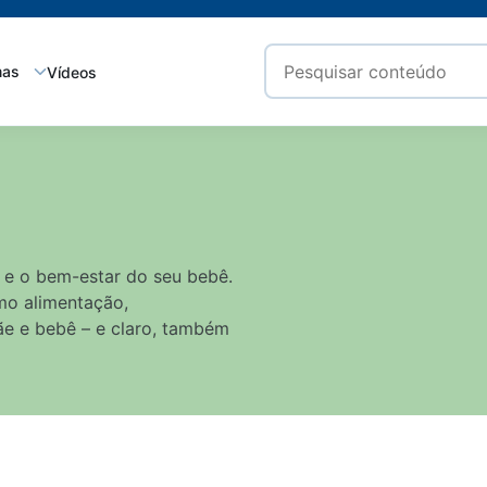
mas
Vídeos
 e o bem-estar do seu bebê.
mo alimentação,
ãe e bebê – e claro, também