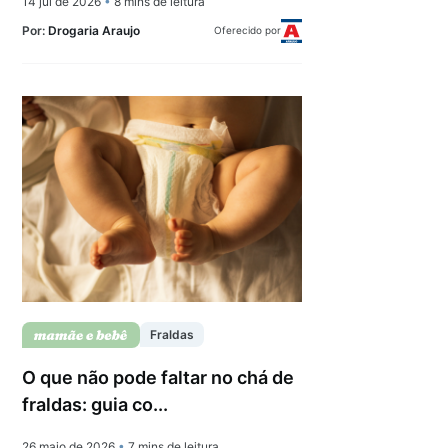
14 jul de 2026
•
8 mins de leitura
Por:
Drogaria Araujo
Oferecido por
Fraldas
O que não pode faltar no chá de
fraldas: guia co...
26 maio de 2026
•
7 mins de leitura