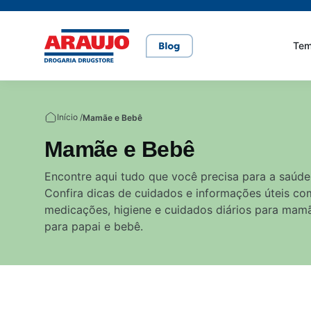
Te
Casa e pet
Mais Beleza
Mamãe e Bebê
Nutrição Saudável
Saúde e Bem-Estar
Início /
Mamãe e Bebê
Mamãe e Bebê
Cuidados com o pet
Cuidados com a pele
Alimentação
Alimentação saudável
Bem-estar
Encontre aqui tudo que você precisa para a saúde
Confira dicas de cuidados e informações úteis co
Rações
Cuidados com o cabelo
Dicas de cuidados
Canetas para obesidade
medicações, higiene e cuidados diários para mam
para papai e bebê.
Dermocosméticos
Fraldas
Medicamentos
Gravidez
Prevenção e cuidados