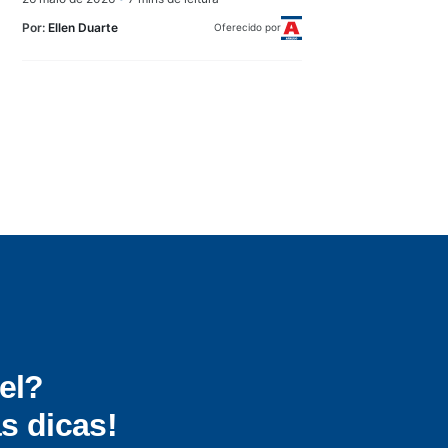
Por:
Ellen Duarte
Oferecido por
el?
s dicas!