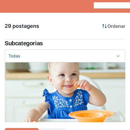
Saúde da mulher
29 postagens
Ordenar
Saúde do homem
Subcategorias
Vacinas
Todas