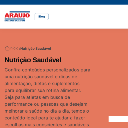
Casa e pet
Mais Beleza
Mamãe e Bebê
Nutrição Saudável
Saúde e Bem-Estar
Temas
Início /
Nutrição Saudável
Cuidados com o pet
Cuidados com a pele
Alimentação
Alimentação saudável
Bem-estar
Nutrição Saudável
Vídeos
Confira conteúdos personalizados para
uma nutrição saudável e dicas de
Rações
Cuidados com o cabelo
Dicas de cuidados
Canetas para obesidade
alimentação, dietas e suplementos
para equilibrar sua rotina alimentar.
Seja para atletas em busca de
Dermocosméticos
Fraldas
Medicamentos
performance ou pessoas que desejam
melhorar a saúde no dia a dia, temos o
Acesse o site da Araujo
conteúdo ideal para te ajudar a fazer
Gravidez
Prevenção e cuidados
escolhas mais conscientes e saudáveis.