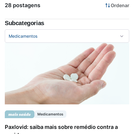
28 postagens
Ordenar
Saúde da mulher
Subcategorias
Saúde do homem
Medicamentos
Vacinas
Medicamentos
Paxlovid: saiba mais sobre remédio contra a