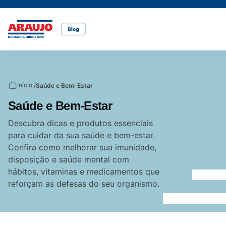
Casa e pet
Mais Beleza
Mamãe e Bebê
Nutrição Saudável
Saúde e Bem-Estar
Temas
Início /
Saúde e Bem-Estar
Cuidados com o pet
Cuidados com a pele
Alimentação
Alimentação saudável
Bem-estar
Saúde e Bem-Estar
Vídeos
Descubra dicas e produtos essenciais
para cuidar da sua saúde e bem-estar.
Rações
Cuidados com o cabelo
Dicas de cuidados
Canetas para obesidade
Confira como melhorar sua imunidade,
disposição e saúde mental com
hábitos, vitaminas e medicamentos que
Dermocosméticos
Fraldas
Medicamentos
reforçam as defesas do seu organismo.
Acesse o site da Araujo
Gravidez
Prevenção e cuidados