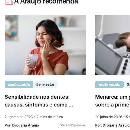
A Araujo recomenda
Bem-estar
S
Sensibilidade nos dentes:
Menarca: um 
causas, sintomas e como ...
sobre a prime
7 agosto de 2026
•
7 mins de leitura
29 julho de 2026
•
5 m
Por:
Drogaria Araujo
Por:
Drogaria Araujo
Oferecido por