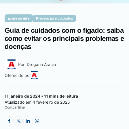
Saúde da mulher
Prevenção e cuidados
Guia de cuidados com o fígado: saiba
Saúde do homem
como evitar os principais problemas e
doenças
Vacinas
Por:
Drogaria Araujo
Oferecido por
11 janeiro de 2024 • 11 mins de leitura
Atualizado em 4 fevereiro de 2025
Compartilhe