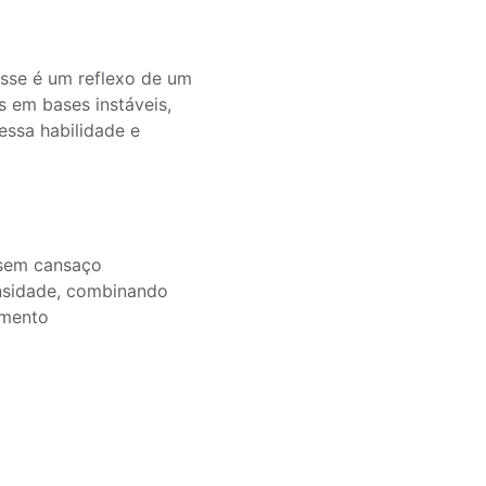
Esse é um reflexo de um
s em bases instáveis,
essa habilidade e
s sem cansaço
tensidade, combinando
amento