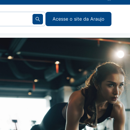
Acesse o site da Araujo
Voltar
Voltar
Voltar
Voltar
Voltar