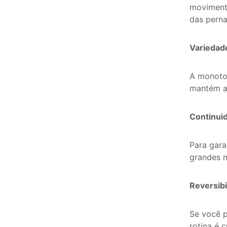
movimento
das perna
Varieda
A monoton
mantém a
Continui
Para gara
grandes 
Reversibi
Se você p
rotina é c