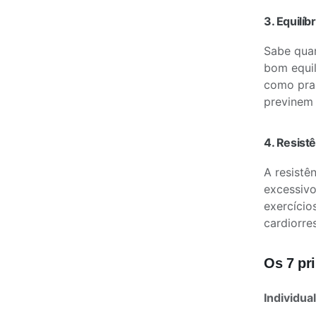
3. Equilí
Sabe quan
bom equil
como pran
previnem 
4. Resist
A resistê
excessivo
exercício
cardiorre
Os 7 pr
Individua