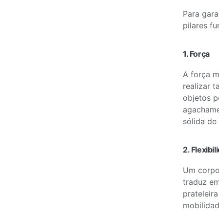
Para gara
pilares f
1. Força
A força m
realizar 
objetos p
agachamen
sólida de 
2. Flexibi
Um corpo 
traduz em
prateleir
mobilidad