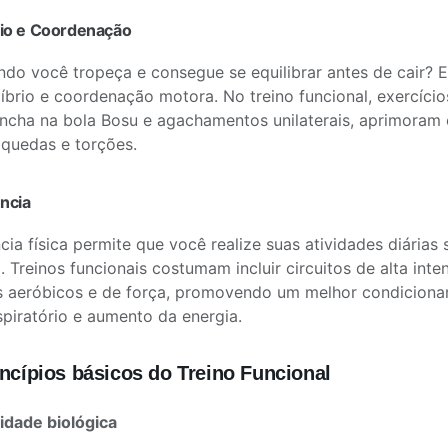
brio e Coordenação
do você tropeça e consegue se equilibrar antes de cair? 
íbrio e coordenação motora. No treino funcional, exercício
cha na bola Bosu e agachamentos unilaterais, aprimoram 
quedas e torções.
ência
ncia física permite que você realize suas atividades diária
. Treinos funcionais costumam incluir circuitos de alta in
s aeróbicos e de força, promovendo um melhor condicion
spiratório e aumento da energia.
incípios básicos do Treino Funcional
lidade biológica