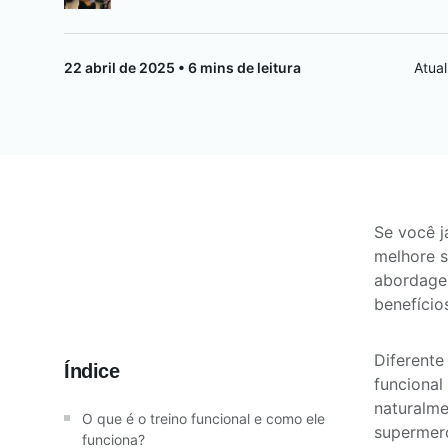
Saúde da mulher
22 abril de 2025 • 6 mins de leitura
Atua
Saúde do homem
Vacinas
Se você j
melhore s
abordage
benefício
Diferente
Índice
funcional
naturalme
O que é o treino funcional e como ele
supermerc
funciona?