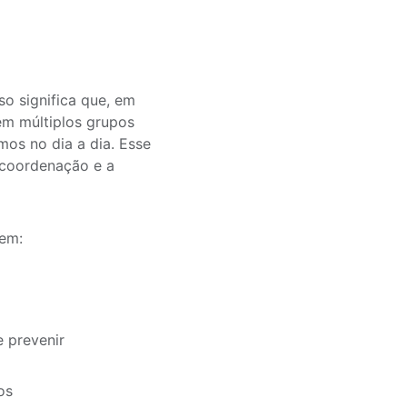
so significa que, em
em múltiplos grupos
os no dia a dia. Esse
 coordenação e a
uem:
e prevenir
tos