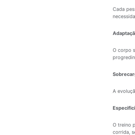
Cada pess
necessida
Adaptaç
O corpo s
progredin
Sobrecar
A evoluçã
Especifi
O treino 
corrida, s