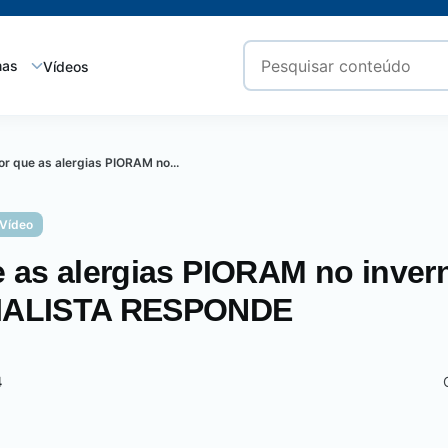
mas
Vídeos
or que as alergias PIORAM no...
Vídeo
 as alergias PIORAM no inver
IALISTA RESPONDE
4