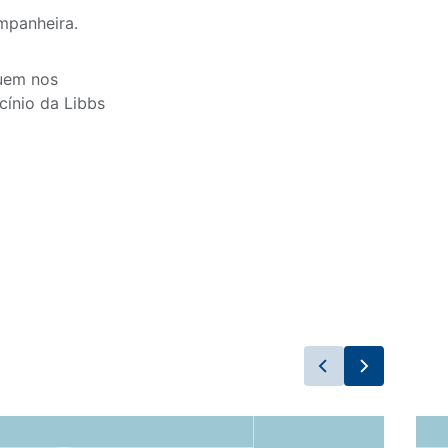
ompanheira.
quem nos
cínio da Libbs