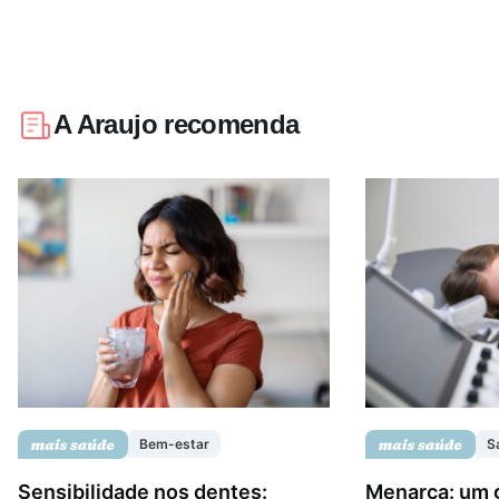
A Araujo recomenda
Bem-estar
S
Sensibilidade nos dentes:
Menarca: um 