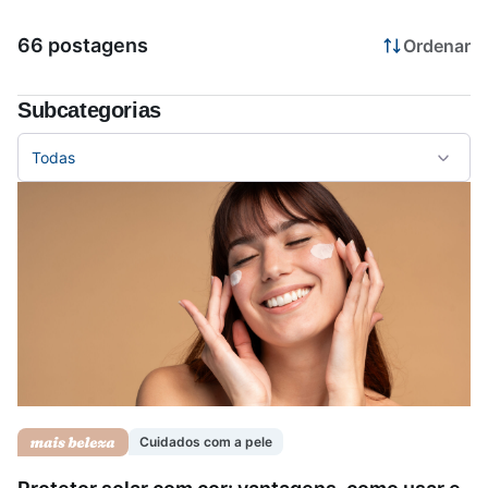
66 postagens
Ordenar
Saúde da mulher
Subcategorias
Saúde do homem
Todas
Vacinas
Cuidados com a pele