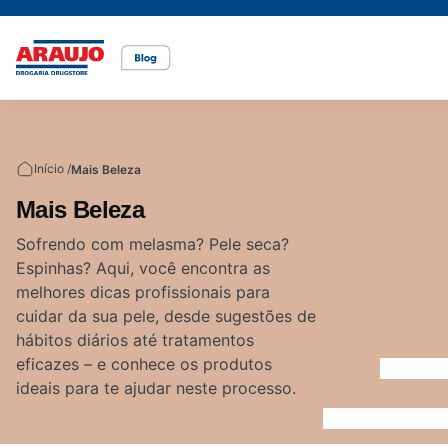
Casa e pet
Mais Beleza
Mamãe e Bebê
Nutrição Saudável
Saúde e Bem-Estar
Temas
Início /
Mais Beleza
Cuidados com o pet
Cuidados com a pele
Alimentação
Alimentação saudável
Bem-estar
Mais Beleza
Vídeos
Sofrendo com melasma? Pele seca?
Espinhas? Aqui, você encontra as
Rações
Cuidados com o cabelo
Dicas de cuidados
Canetas para obesidade
melhores dicas profissionais para
cuidar da sua pele, desde sugestões de
hábitos diários até tratamentos
Dermocosméticos
Fraldas
Medicamentos
eficazes – e conhece os produtos
ideais para te ajudar neste processo.
Acesse o site da Araujo
Gravidez
Prevenção e cuidados