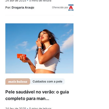
24 abr de 2025
•
5 mins de leitura
Por:
Drogaria Araujo
Oferecido por
Cuidados com a pele
Pele saudável no verão: o guia
completo para man...
24 fev de 2025
•
5 mins de leitura