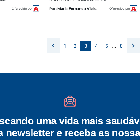
Por:
Maria Fernanda Vieira
Oferecido por
Oferecido por
1
2
3
4
5
...
8
scando uma vida mais saudáv
a newsletter e receba as nossa