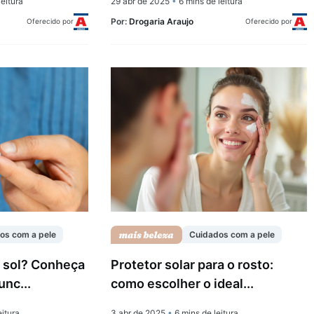
eitura
29 abr de 2025
•
6 mins de leitura
Por:
Drogaria Araujo
Oferecido por
Oferecido por
os com a pele
Cuidados com a pele
 sol? Conheça
Protetor solar para o rosto:
nc...
como escolher o ideal...
eitura
3 abr de 2025
•
6 mins de leitura