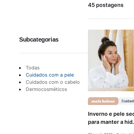
45 postagens
Saúde da mulher
Subcategorias
Saúde do homem
Vacinas
Todas
Cuidados com a pele
Cuidados com o cabelo
Dermocosméticos
Cuidad
Inverno e pele se
para manter a hid.