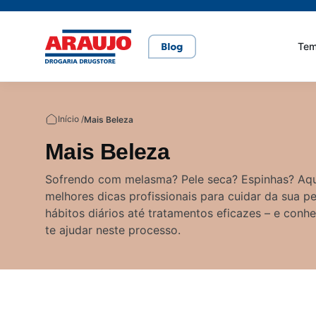
Te
Casa e pet
Mais Beleza
Mamãe e Bebê
Nutrição Saudável
Saúde e Bem-Estar
Início /
Mais Beleza
Mais Beleza
Cuidados com o pet
Cuidados com a pele
Alimentação
Alimentação saudável
Bem-estar
Sofrendo com melasma? Pele seca? Espinhas? Aqu
melhores dicas profissionais para cuidar da sua p
Rações
Cuidados com o cabelo
Dicas de cuidados
Canetas para obesidade
hábitos diários até tratamentos eficazes – e conh
te ajudar neste processo.
Dermocosméticos
Fraldas
Medicamentos
Gravidez
Prevenção e cuidados