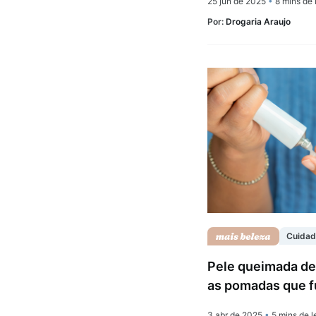
25 jun de 2025
•
8 mins de l
Por:
Drogaria Araujo
Cuidad
Pele queimada de
as pomadas que fu
3 abr de 2025
•
5 mins de l