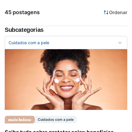
45 postagens
Ordenar
Saúde da mulher
Subcategorias
Saúde do homem
Cuidados com a pele
Vacinas
Cuidados com a pele