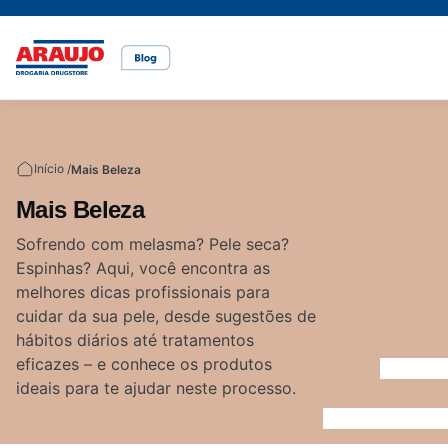
Casa e pet
Mais Beleza
Mamãe e Bebê
Nutrição Saudável
Saúde e Bem-Estar
Temas
Início /
Mais Beleza
Cuidados com o pet
Cuidados com a pele
Alimentação
Alimentação saudável
Bem-estar
Mais Beleza
Vídeos
Sofrendo com melasma? Pele seca?
Espinhas? Aqui, você encontra as
Rações
Cuidados com o cabelo
Dicas de cuidados
Canetas para obesidade
melhores dicas profissionais para
cuidar da sua pele, desde sugestões de
hábitos diários até tratamentos
Dermocosméticos
Fraldas
Medicamentos
eficazes – e conhece os produtos
ideais para te ajudar neste processo.
Acesse o site da Araujo
Gravidez
Prevenção e cuidados