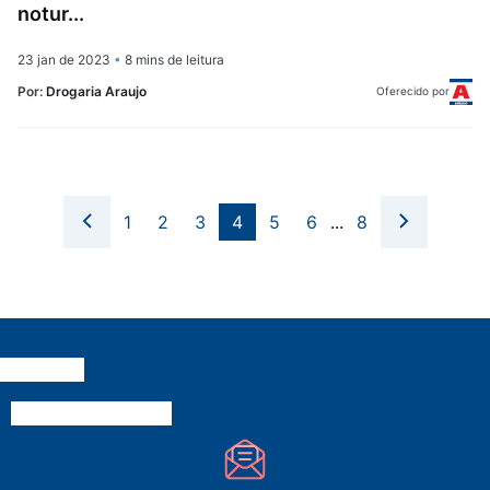
notur...
23 jan de 2023
•
8 mins de leitura
Por:
Drogaria Araujo
Oferecido por
1
2
3
4
5
6
...
8