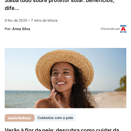
Saiba tudo sobre protetor solar: benefícios,
dife...
6 fev de 2025
•
7 mins de leitura
Por:
Anna Silva
Oferecido por
Cuidados com a pele
Verão à flor da pele: descubra como cuidar da