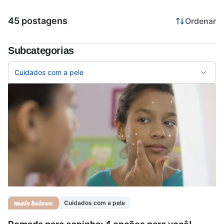
45 postagens
Ordenar
Saúde da mulher
Subcategorias
Saúde do homem
Cuidados com a pele
Vacinas
Cuidados com a pele