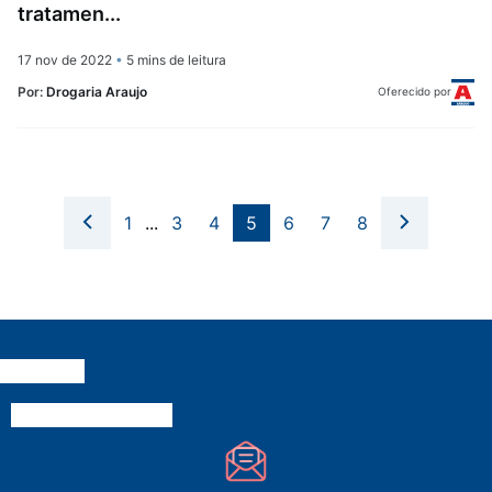
tratamen...
17 nov de 2022
•
5 mins de leitura
Por:
Drogaria Araujo
Oferecido por
1
...
3
4
5
6
7
8