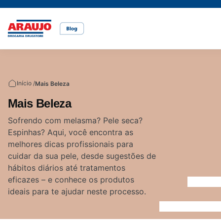
Casa e pet
Mais Beleza
Mamãe e Bebê
Nutrição Saudável
Saúde e Bem-Estar
Temas
Início /
Mais Beleza
Cuidados com o pet
Cuidados com a pele
Alimentação
Alimentação saudável
Bem-estar
Mais Beleza
Vídeos
Sofrendo com melasma? Pele seca?
Espinhas? Aqui, você encontra as
Rações
Cuidados com o cabelo
Dicas de cuidados
Canetas para obesidade
melhores dicas profissionais para
cuidar da sua pele, desde sugestões de
hábitos diários até tratamentos
Dermocosméticos
Fraldas
Medicamentos
eficazes – e conhece os produtos
ideais para te ajudar neste processo.
Acesse o site da Araujo
Gravidez
Prevenção e cuidados