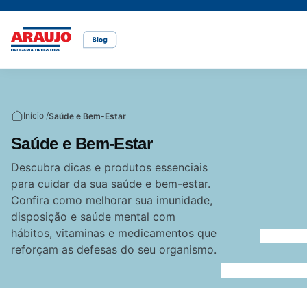
Casa e pet
Mais Beleza
Mamãe e Bebê
Nutrição Saudável
Saúde e Bem-Estar
Temas
Início /
Saúde e Bem-Estar
Cuidados com o pet
Cuidados com a pele
Alimentação
Alimentação saudável
Bem-estar
Saúde e Bem-Estar
Vídeos
Descubra dicas e produtos essenciais
para cuidar da sua saúde e bem-estar.
Rações
Cuidados com o cabelo
Dicas de cuidados
Canetas para obesidade
Confira como melhorar sua imunidade,
disposição e saúde mental com
hábitos, vitaminas e medicamentos que
Dermocosméticos
Fraldas
Medicamentos
reforçam as defesas do seu organismo.
Acesse o site da Araujo
Gravidez
Prevenção e cuidados