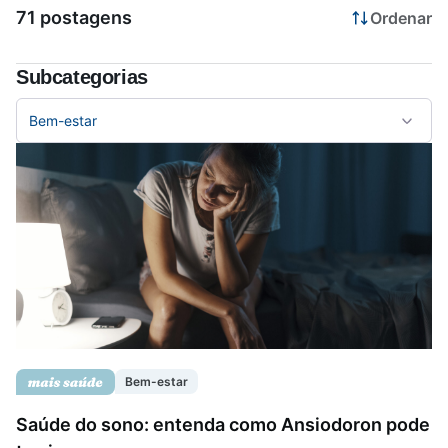
71 postagens
Ordenar
Saúde da mulher
Subcategorias
Saúde do homem
Bem-estar
Vacinas
Bem-estar
Saúde do sono: entenda como Ansiodoron pode