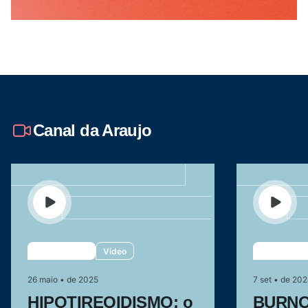
Canal da Araujo
Vídeo
26 maio • de 2025
7 set • de 20
HIPOTIREOIDISMO: o
BURNOU