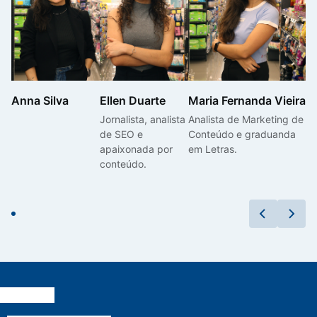
Anna Silva
Ellen Duarte
Maria Fernanda Vieira
Jornalista, analista
Analista de Marketing de
de SEO e
Conteúdo e graduanda
apaixonada por
em Letras.
conteúdo.