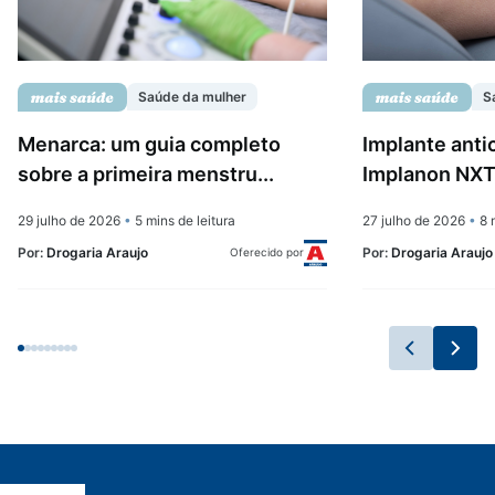
Saúde da mulher
S
Menarca: um guia completo
Implante anti
sobre a primeira menstru...
Implanon NXT:
29 julho de 2026
•
5 mins de leitura
27 julho de 2026
•
8 m
Por:
Drogaria Araujo
Por:
Drogaria Araujo
Oferecido por