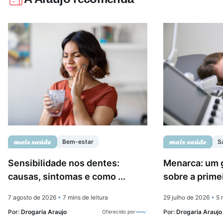
Bem-estar
S
Sensibilidade nos dentes:
Menarca: um 
causas, sintomas e como ...
sobre a prime
7 agosto de 2026
•
7 mins de leitura
29 julho de 2026
•
5 m
Por:
Drogaria Araujo
Por:
Drogaria Araujo
Oferecido por