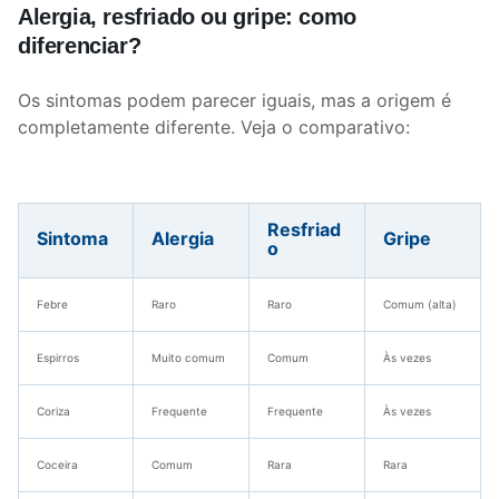
Alergia, resfriado ou gripe: como
diferenciar?
Os sintomas podem parecer iguais, mas a origem é
completamente diferente. Veja o comparativo:
Resfriad
Sintoma
Alergia
Gripe
o
Febre
Raro
Raro
Comum (alta)
Espirros
Muito comum
Comum
Às vezes
Coriza
Frequente
Frequente
Às vezes
Coceira
Comum
Rara
Rara