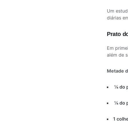
Um estu
diárias 
Prato d
Em primei
além de s
Metade d
¼ do p
¼ do p
1 colhe