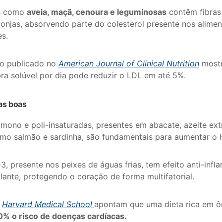
s como
aveia, maçã, cenoura e leguminosas
contêm fibras
njas, absorvendo parte do colesterol presente nos alimen
es.
o publicado no
American Journal of Clinical Nutrition
mostr
bra solúvel por dia pode reduzir o LDL em até 5%.
as boas
mono e poli-insaturadas, presentes em abacate, azeite ex
mo salmão e sardinha, são fundamentais para aumentar o 
, presente nos peixes de águas frias, tem efeito anti-infla
lante, protegendo o coração de forma multifatorial.
a
Harvard Medical School
apontam que uma dieta rica em
0% o risco de doenças cardíacas.