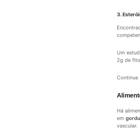
3. Esterói
Encontrad
competem 
Um estu
2g de fit
Continue
Aliment
Há alimen
em
gordu
vascular.