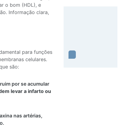
tar o bom (HDL), e
o. Informação clara,
ndamental para funções
embranas celulares.
 que são:
 ruim por se acumular
em levar a infarto ou
axina nas artérias,
o.