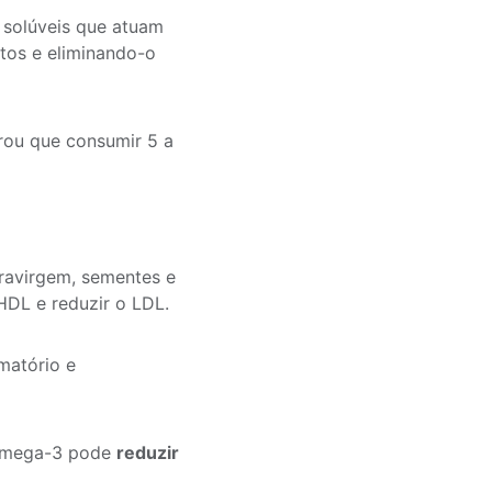
 solúveis que atuam
tos e eliminando-o
ou que consumir 5 a
travirgem, sementes e
HDL e reduzir o LDL.
matório e
 ômega-3 pode
reduzir