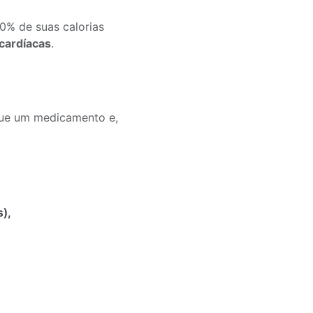
% de suas calorias
cardíacas
.
 que um medicamento e,
s),