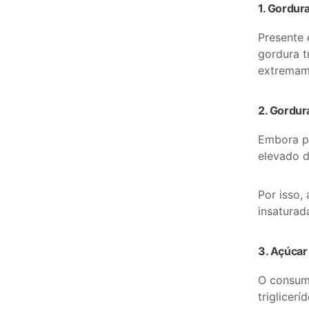
1. Gordur
Presente 
gordura 
extremame
2. Gordur
Embora pr
elevado d
Por isso, 
insaturad
3. Açúcar
O consum
triglicer