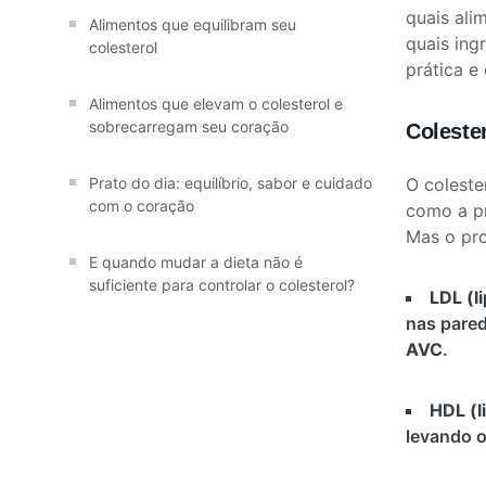
quais ali
Alimentos que equilibram seu
quais ing
colesterol
prática e
Alimentos que elevam o colesterol e
sobrecarregam seu coração
Coleste
O coleste
Prato do dia: equilíbrio, sabor e cuidado
com o coração
como a pr
Mas o pr
E quando mudar a dieta não é
suficiente para controlar o colesterol?
LDL (l
nas pared
AVC
.
HDL (l
levando o