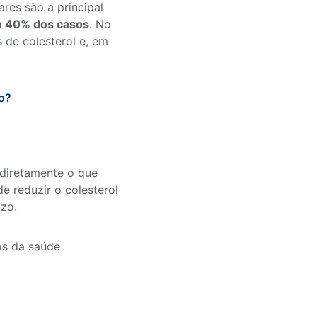
ares são a principal
em 40% dos casos
. No
 de colesterol e, em
to?
 diretamente o que
de reduzir o colesterol
azo.
os da saúde