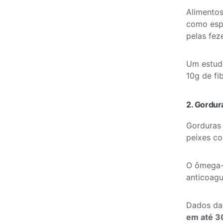
Alimento
como espo
pelas fez
Um estud
10g de fi
2. Gordur
Gorduras 
peixes co
O ômega-3
anticoagu
Dados d
em até 3