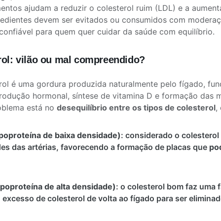
mentos ajudam a reduzir o colesterol ruim (LDL) e a aumen
redientes devem ser evitados ou consumidos com moderaçã
 confiável para quem quer cuidar da saúde com equilíbrio.
rol: vilão ou mal compreendido?
rol é uma gordura produzida naturalmente pelo fígado, fu
odução hormonal, síntese de vitamina D e formação das m
oblema está no
desequilíbrio entre os tipos de colesterol
,
ipoproteína de baixa densidade)
: considerado o colesterol
es das artérias, favorecendo a formação de placas que
pod
ipoproteína de alta densidade)
: o colesterol bom faz uma f
 excesso de colesterol de volta ao fígado para ser eliminad