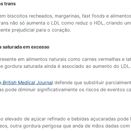
as trans
em biscoitos recheados, margarinas,
fast foods
e alimentos
trans não só aumenta o LDL como reduz o HDL, criando u
nte prejudicial para o coração.
a saturada em excesso
esente em alimentos naturais como carnes vermelhas e lat
e gordura saturada ainda é associado ao aumento do LDL.
a
British Medical Journal
defende que substituir parcialmen
as pode diminuir significativamente os riscos de eventos c
o elevado de açúcar refinado e bebidas açucaradas pode 
ídeos, outra gordura perigosa que anda de mãos dadas com o