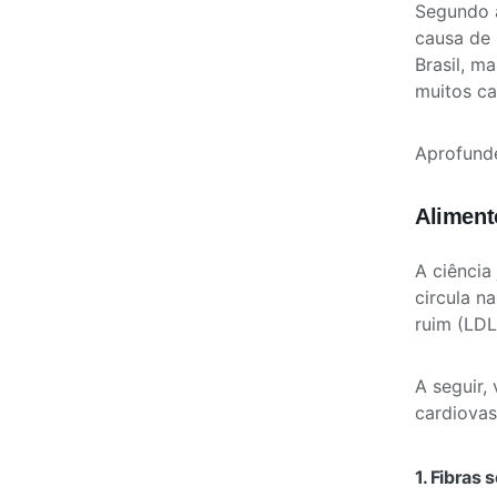
Segundo
causa de
Brasil, m
muitos ca
Aprofund
Aliment
A ciência
circula n
ruim (LDL
A seguir,
cardiovas
1. Fibras 