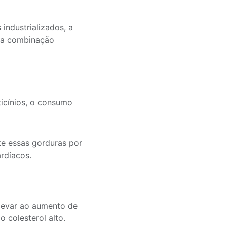
 industrializados, a
ma combinação
icínios, o consumo
te essas gorduras por
ardíacos.
levar ao aumento de
 colesterol alto.