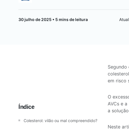
Saúde da mulher
30 julho de 2025 • 5 mins de leitura
Atua
Saúde do homem
Vacinas
Segundo 
colestero
em risco 
O excesso
AVCs e a 
Índice
a solução
Colesterol: vilão ou mal compreendido?
Neste art