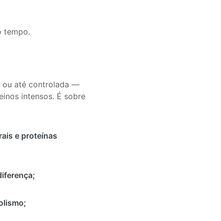
o tempo.
— ou até controlada —
inos intensos. É sobre
rais e proteínas
iferença;
olismo;