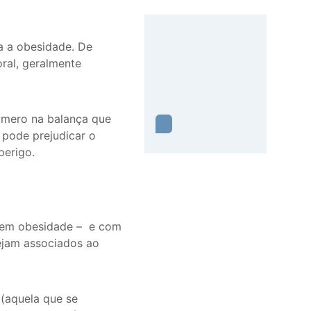
a a obesidade. De
ral, geralmente
úmero na balança que
 pode prejudicar o
perigo.
a em obesidade – e com
ejam associados ao
 (aquela que se