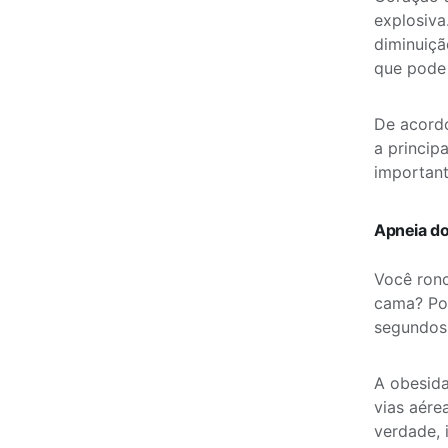
explosiva
diminuiçã
que pode 
De acord
a princip
important
Apneia do
Você ron
cama? Pod
segundos 
A obesida
vias aére
verdade, 