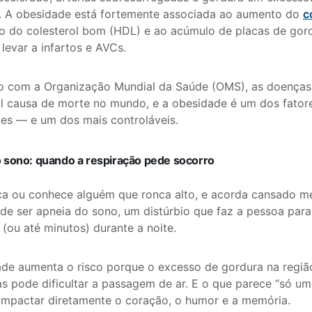
. A obesidade está fortemente associada ao aumento do
c
o do colesterol bom (HDL) e ao acúmulo de placas de gord
levar a infartos e AVCs.
o com a Organização Mundial da Saúde (OMS), as doenças 
al causa de morte no mundo, e a obesidade é um dos fatore
es — e um dos mais controláveis.
 sono: quando a respiração pede socorro
ca ou conhece alguém que ronca alto, e acorda cansado m
e ser apneia do sono, um distúrbio que faz a pessoa parar
(ou até minutos) durante a noite.
de aumenta o risco porque o excesso de gordura na regi
as pode dificultar a passagem de ar. E o que parece “só u
impactar diretamente o coração, o humor e a memória.