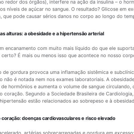
o redor dos órgãos), interfere na ação da insulina – o ho
 os níveis de açúcar no sangue. O resultado? Glicose em e
, que pode causar sérios danos no corpo ao longo do tem
s alturas: a obesidade e a hipertensão arterial
m encanamento com muito mais líquido do que ele suporta
, certo? É mais ou menos isso que acontece no nosso cor
 de gordura provoca uma inflamação sistêmica e subclínica
o não é notada nem nos exames laboratoriais. A obesidad
de hormônios e aumenta o volume de sangue circulando, 
o coração. Segundo a Sociedade Brasileira de Cardiologia
hipertensão estão relacionados ao sobrepeso e à obesidad
 coração: doenças cardiovasculares e risco elevado
celerado, artérias sobrecarregadas e gordura em excesso