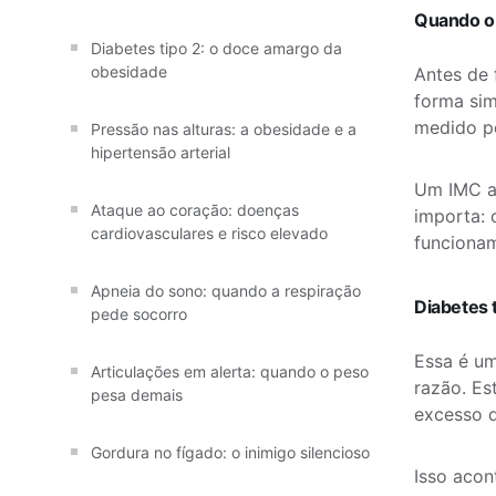
Quando o 
Diabetes tipo 2: o doce amargo da
obesidade
Antes de 
forma sim
medido pe
Pressão nas alturas: a obesidade e a
hipertensão arterial
Um IMC ac
Ataque ao coração: doenças
importa: 
cardiovasculares e risco elevado
funcionam
Apneia do sono: quando a respiração
Diabetes 
pede socorro
Essa é u
Articulações em alerta: quando o peso
razão. Es
pesa demais
excesso d
Gordura no fígado: o inimigo silencioso
Isso acon