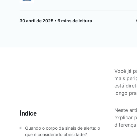
Saúde da mulher
30 abril de 2025 • 6 mins de leitura
Saúde do homem
Vacinas
Você já p
mais peri
está dire
longo pra
Neste art
Índice
explicar
diferença
Quando o corpo dá sinais de alerta: o
que é considerado obesidade?