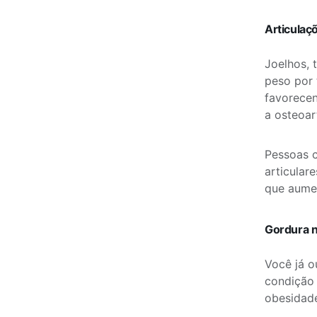
Articulaç
Joelhos, 
peso por 
favorecen
a osteoart
Pessoas 
articular
que aumen
Gordura n
Você já o
condição 
obesidad