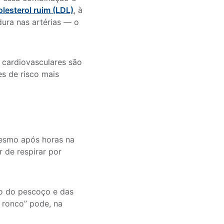
olesterol ruim (LDL)
, à
ura nas artérias — o
cardiovasculares são
s de risco mais
esmo após horas na
 de respirar por
ão do pescoço e das
m ronco” pode, na