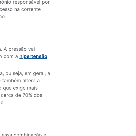
rmônio responsável por
xcesso na corrente
po.
. A pressão vai
po com a
hipertensão
.
, ou seja, em geral, a
e também altera a
o que exige mais
, cerca de 70% dos
e.
: essa combinação é