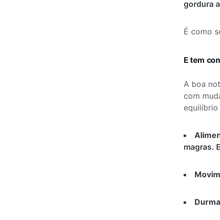
gordura a
É como se
E tem com
A boa not
com mudan
equilíbrio
Alimen
magras. E
Movim
Durma