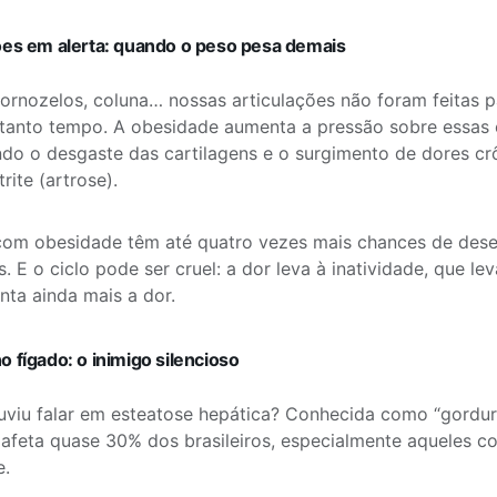
ões em alerta: quando o peso pesa demais
tornozelos, coluna… nossas articulações não foram feitas p
tanto tempo. A obesidade aumenta a pressão sobre essas e
do o desgaste das cartilagens e o surgimento de dores c
rite (artrose).
com obesidade têm até quatro vezes mais chances de des
es. E o ciclo pode ser cruel: a dor leva à inatividade, que l
ta ainda mais a dor.
o fígado: o inimigo silencioso
uviu falar em esteatose hepática? Conhecida como “gordura
afeta quase 30% dos brasileiros, especialmente aqueles 
e.