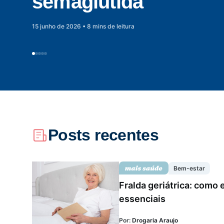
semaglutida
autoriza...
riscos e prevenç...
04 março de 2026 • 4 mins de leitura
11 abril de 2023 • 7 mins de leitura
15 junho de 2026 • 8 mins de leitura
02 julho de 2026 • 8 mins de leitura
07 maio de 2025 • 7 mins de leitura
Saúde da mulher
Saúde do homem
Vacinas
Posts recentes
Bem-estar
Fralda geriátrica: como
essenciais
Por:
Drogaria Araujo