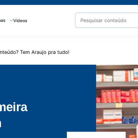
mas
Vídeos
nteúdo? Tem Araujo pra tudo!
meira
quais são
osa?
ujo pra
sobre a
m
netas não
tomas,