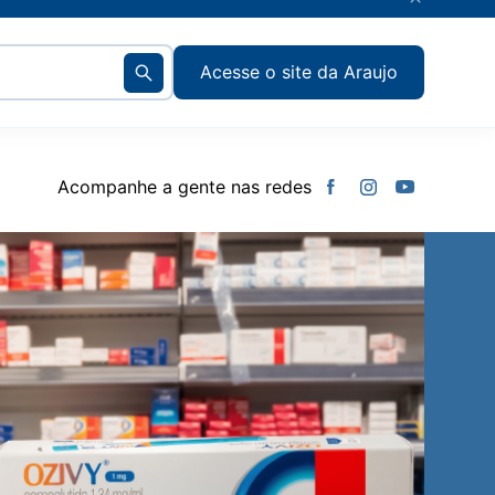
Acesse o site da Araujo
Voltar
Voltar
Voltar
Voltar
Voltar
Acompanhe a gente nas redes