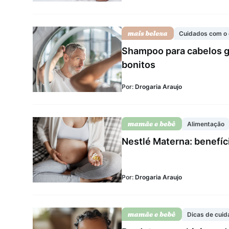
Cuidados com o 
Shampoo para cabelos gr
bonitos
Por:
Drogaria Araujo
Alimentação
Nestlé Materna: benefí
Por:
Drogaria Araujo
Dicas de cui